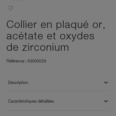
favorite_border
Ajouter à vos favoris
Collier en plaqué or,
acétate et oxydes
de zirconium
Référence :
53000029
Description
Caractéristiques détaillées