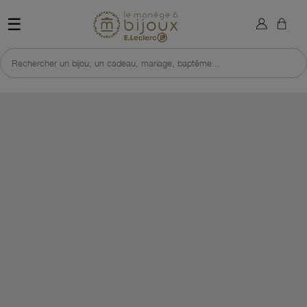
×
Sign in
Retour à l'accueil du site 
☰
You need to be logged in to save products in your wish list.
Rechercher un bijou, un cadeau, mariage, baptême...
Cancel
Sign in