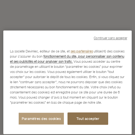
Continuer sans accepter
La société Devinlec, éditeur de ce site, et
ses partenaires
utilise(nt) des cookies
pour s'assurer du bon
fonctionnement du site, pour personnaliser son contenu
et ses publicités et pour analyser son trafic.
Vous pouvez accéder au centre
de paramétrage en utilisant le bouton “paramétrer les cookies” pour exprimer
vos choix sur les cookies. Vous pouvez également utiliser le bouton "tout
accepter" pour autoriser le dépôt de tous les cookies. Enfin, si vous cliquez sur
le lien "continuer sans accepter", nous ne pourrons déposer que des cookies
strictement nécessaires au bon fonctionnement du site. Votre choix (refus ou
consentement des cookies) est enregistré pour ce site pour une durée de 6
mois. Vous pouvez changer d'avis à tout moment en cliquant sur le bouton
"paramétrer les cookies" en bas de chaque page de notre site.
Paramètres des cookies
Tout accepter