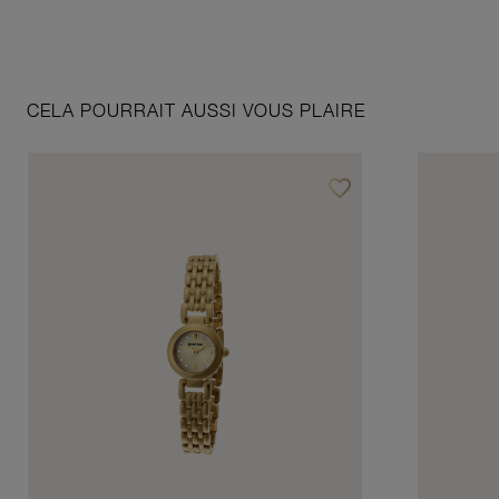
CELA POURRAIT AUSSI VOUS PLAIRE
favorite_border
Ajouter à vos favoris