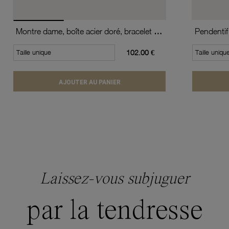
Montre dame, boîte acier doré, bracelet acier doré et verre minéral
Pendentif
Taille unique
102.00 €
Taille uniqu
AJOUTER AU PANIER
Laissez-vous subjuguer
par la tendresse