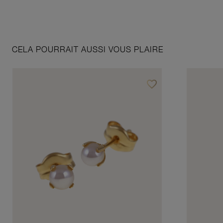
CELA POURRAIT AUSSI VOUS PLAIRE
favorite_border
Ajouter à vos favoris