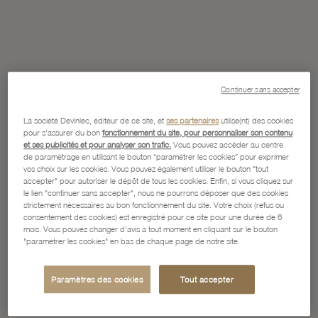
Continuer sans accepter
La société Devinlec, éditeur de ce site, et
ses partenaires
utilise(nt) des cookies
pour s'assurer du bon
fonctionnement du site, pour personnaliser son contenu
et ses publicités et pour analyser son trafic.
Vous pouvez accéder au centre
de paramétrage en utilisant le bouton “paramétrer les cookies” pour exprimer
vos choix sur les cookies. Vous pouvez également utiliser le bouton "tout
accepter" pour autoriser le dépôt de tous les cookies. Enfin, si vous cliquez sur
le lien "continuer sans accepter", nous ne pourrons déposer que des cookies
strictement nécessaires au bon fonctionnement du site. Votre choix (refus ou
consentement des cookies) est enregistré pour ce site pour une durée de 6
mois. Vous pouvez changer d'avis à tout moment en cliquant sur le bouton
"paramétrer les cookies" en bas de chaque page de notre site.
Paramètres des cookies
Tout accepter