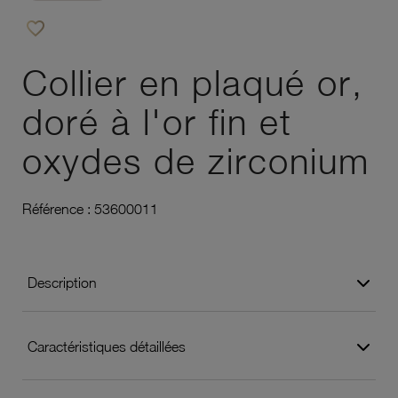
favorite_border
Ajouter à vos favoris
Collier en plaqué or,
doré à l'or fin et
oxydes de zirconium
Référence :
53600011
Description
Caractéristiques détaillées