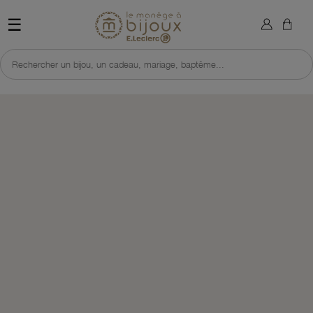
×
Sign in
Retour à l'accueil du site 
☰
You need to be logged in to save products in your wish list.
Rechercher un bijou, un cadeau, mariage, baptême...
Cancel
Sign in