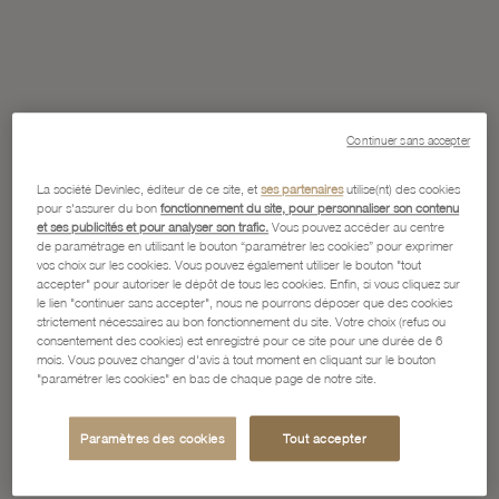
Continuer sans accepter
La société Devinlec, éditeur de ce site, et
ses partenaires
utilise(nt) des cookies
pour s'assurer du bon
fonctionnement du site, pour personnaliser son contenu
et ses publicités et pour analyser son trafic.
Vous pouvez accéder au centre
de paramétrage en utilisant le bouton “paramétrer les cookies” pour exprimer
vos choix sur les cookies. Vous pouvez également utiliser le bouton "tout
accepter" pour autoriser le dépôt de tous les cookies. Enfin, si vous cliquez sur
le lien "continuer sans accepter", nous ne pourrons déposer que des cookies
strictement nécessaires au bon fonctionnement du site. Votre choix (refus ou
consentement des cookies) est enregistré pour ce site pour une durée de 6
mois. Vous pouvez changer d'avis à tout moment en cliquant sur le bouton
"paramétrer les cookies" en bas de chaque page de notre site.
Paramètres des cookies
Tout accepter