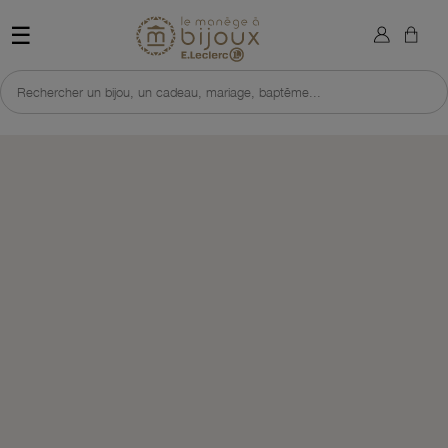
×
Sign in
Retour à l'accueil du site 
☰
You need to be logged in to save products in your wish list.
Rechercher un bijou, un cadeau, mariage, baptême...
Cancel
Sign in