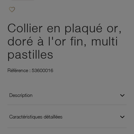
favorite_border
Ajouter à vos favoris
Collier en plaqué or,
doré à l'or fin, multi
pastilles
Référence :
53600016
Description
Caractéristiques détaillées