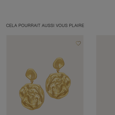
CELA POURRAIT AUSSI VOUS PLAIRE
favorite_border
Ajouter à vos favoris