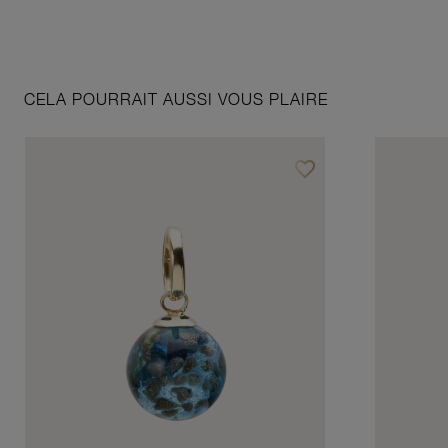
CELA POURRAIT AUSSI VOUS PLAIRE
favorite_border
Ajouter à vos favoris