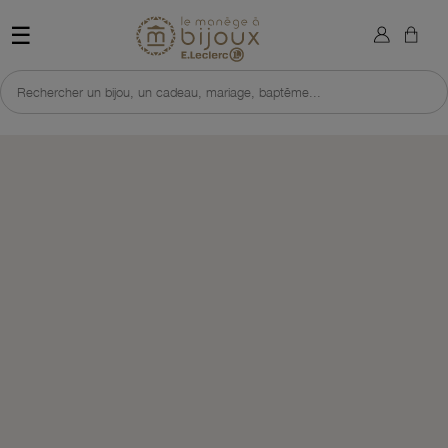
×
Sign in
Retour à l'accueil du site 
☰
You need to be logged in to save products in your wish list.
Rechercher un bijou, un cadeau, mariage, baptême...
Cancel
Sign in