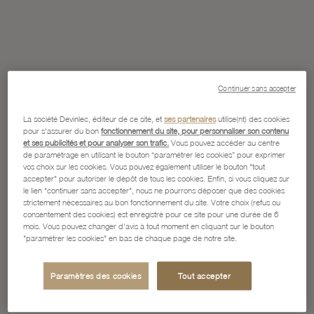
Continuer sans accepter
La société Devinlec, éditeur de ce site, et
ses partenaires
utilise(nt) des cookies
pour s'assurer du bon
fonctionnement du site, pour personnaliser son contenu
et ses publicités et pour analyser son trafic.
Vous pouvez accéder au centre
de paramétrage en utilisant le bouton “paramétrer les cookies” pour exprimer
vos choix sur les cookies. Vous pouvez également utiliser le bouton "tout
accepter" pour autoriser le dépôt de tous les cookies. Enfin, si vous cliquez sur
le lien "continuer sans accepter", nous ne pourrons déposer que des cookies
strictement nécessaires au bon fonctionnement du site. Votre choix (refus ou
consentement des cookies) est enregistré pour ce site pour une durée de 6
mois. Vous pouvez changer d'avis à tout moment en cliquant sur le bouton
"paramétrer les cookies" en bas de chaque page de notre site.
Paramètres des cookies
Tout accepter