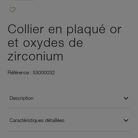
favorite_border
Ajouter à vos favoris
Collier en plaqué or
et oxydes de
zirconium
Référence :
53000032
Description
Caractéristiques détaillées