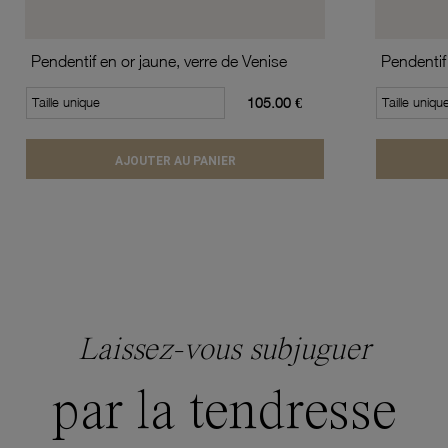
Pendentif en or jaune, verre de Venise
Pendentif
Taille unique
105.00 €
Taille uniqu
AJOUTER AU PANIER
Laissez-vous subjuguer
par la tendresse