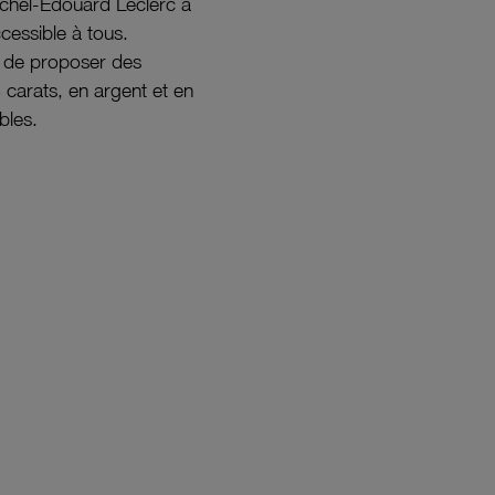
ichel-Édouard Leclerc a
ccessible à tous.
s de proposer des
8 carats, en argent et en
bles.