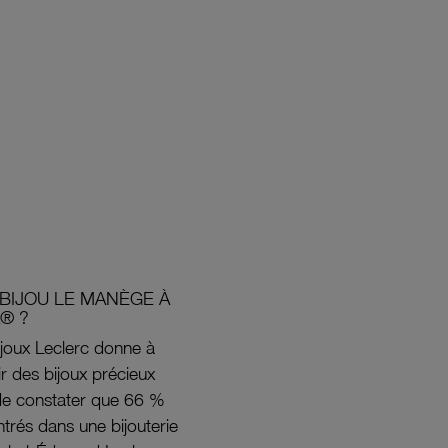
BIJOU LE MANÈGE À
® ?
joux Leclerc donne à
rir des bijoux précieux
s de constater que 66 %
ntrés dans une bijouterie