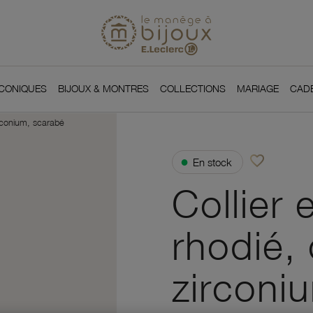
Si
Retour à l'accueil du
You
ICONIQUES
BIJOUX & MONTRES
COLLECTIONS
MARIAGE
CAD
irconium, scarabé
favorite_border
●
En stock
Ajouter à vos f
Collier 
rhodié,
zirconi