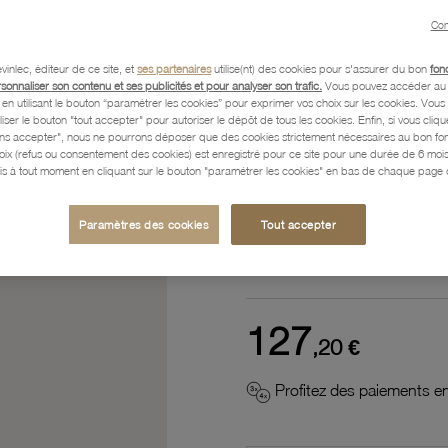
Référence :
53000020
Con
vinlec, éditeur de ce site, et
ses partenaires
utilise(nt) des cookies pour s'assurer du bon
fon
rsonnaliser son contenu et ses publicités et pour analyser son trafic.
Vous pouvez accéder au 
n utilisant le bouton “paramétrer les cookies” pour exprimer vos choix sur les cookies. Vou
Description
liser le bouton "tout accepter" pour autoriser le dépôt de tous les cookies. Enfin, si vous clique
ans accepter", nous ne pourrons déposer que des cookies strictement nécessaires au bon f
hoix (refus ou consentement des cookies) est enregistré pour ce site pour une durée de 6 mo
is à tout moment en cliquant sur le bouton "paramétrer les cookies" en bas de chaque page d
Caractéristiques détaillées
Paramètres des cookies
Tout accepter
Paiement, Livraison, Retours
127
,20 €
Profitez des paiements en