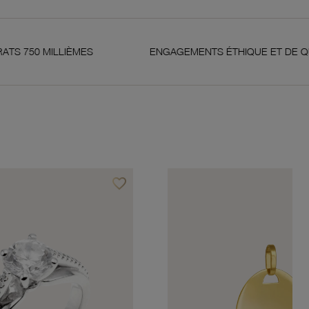
LLIÈMES
ENGAGEMENTS ÉTHIQUE ET DE QUALITÉ
favorite_border
Ajouter à vos favoris