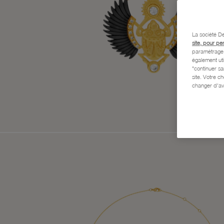
La société De
site, pour pe
paramétrage e
également uti
"continuer s
site. Votre c
changer d'av