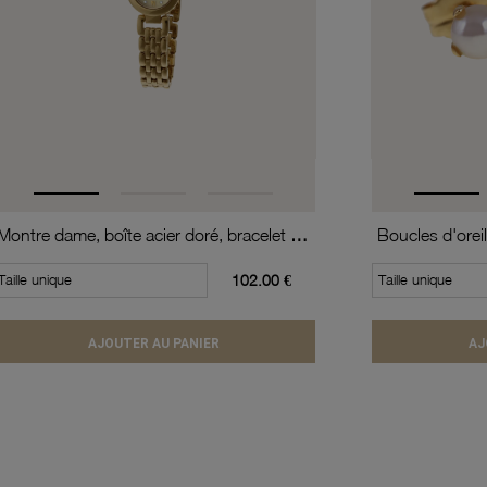
Montre dame, boîte acier doré, bracelet acier doré et verre minéral
Taille unique
102.00 €
Taille unique
AJOUTER AU PANIER
AJ