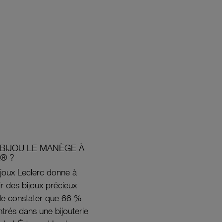
BIJOU LE MANÈGE À
® ?
joux Leclerc donne à
rir des bijoux précieux
s de constater que 66 %
ntrés dans une bijouterie