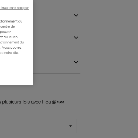
tinuer sans accepter
ctionnement du
centre de
s pouvez
z sur le lien
onctionnement du
is. Vous pouvez
e notre site.
 et Garantie
 plusieurs fois avec Floa