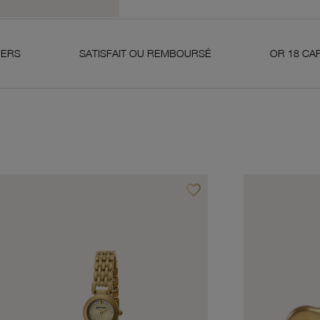
SATISFAIT OU REMBOURSÉ
OR 18 CARATS 750 MIL
favorite_border
avoris
Ajouter à vos favoris