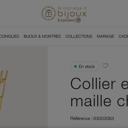
Si
Retour à l'accueil du
You
ICONIQUES
BIJOUX & MONTRES
COLLECTIONS
MARIAGE
CAD
favorite_border
●
En stock
Ajouter à vos f
Collier 
maille c
Référence :
63003063