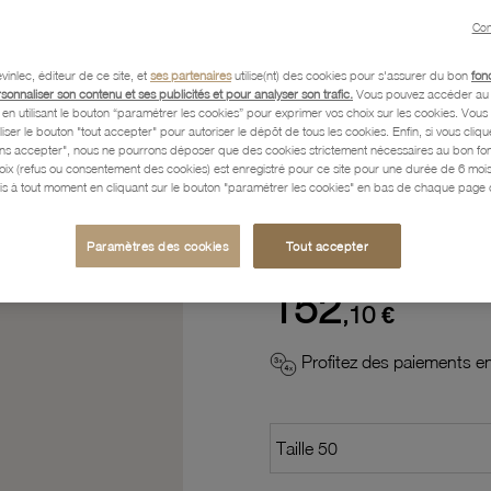
Con
Description
vinlec, éditeur de ce site, et
ses partenaires
utilise(nt) des cookies pour s'assurer du bon
fon
rsonnaliser son contenu et ses publicités et pour analyser son trafic.
Vous pouvez accéder au 
n utilisant le bouton “paramétrer les cookies” pour exprimer vos choix sur les cookies. Vou
Caractéristiques détaillées
liser le bouton "tout accepter" pour autoriser le dépôt de tous les cookies. Enfin, si vous clique
ans accepter", nous ne pourrons déposer que des cookies strictement nécessaires au bon f
hoix (refus ou consentement des cookies) est enregistré pour ce site pour une durée de 6 mo
is à tout moment en cliquant sur le bouton "paramétrer les cookies" en bas de chaque page d
Paiement, Livraison, Retours
Paramètres des cookies
Tout accepter
152
,10 €
Profitez des paiements en