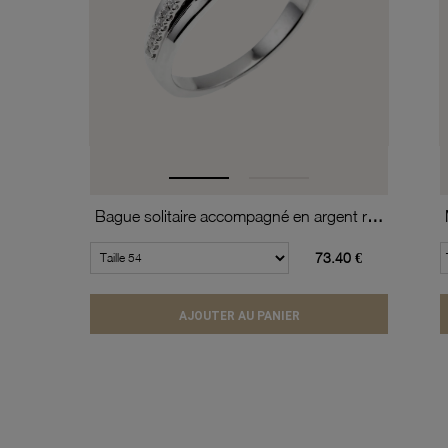
Bague solitaire accompagné en argent rhodié, oxydes de zirconium
73.40 €
AJOUTER AU PANIER