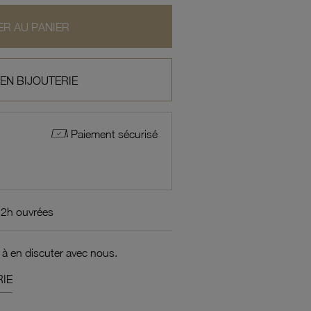
R AU PANIER
 EN BIJOUTERIE
Paiement sécurisé
72h ouvrées
 à en discuter avec nous.
IE