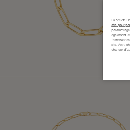
La société De
site, pour pe
paramétrage e
également uti
"continuer s
site. Votre c
changer d'av