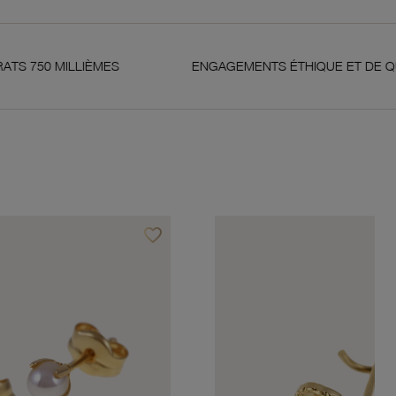
LIÈMES
ENGAGEMENTS ÉTHIQUE ET DE QUALITÉ
favorite_border
Ajouter à vos favoris