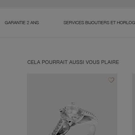
2 ANS
SERVICES BIJOUTIERS ET HORLOGERS
CELA POURRAIT AUSSI VOUS PLAIRE
favorite_border
Ajouter à vos f