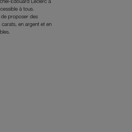
ichel-Édouard Leclerc a
ccessible à tous.
s de proposer des
8 carats, en argent et en
bles.