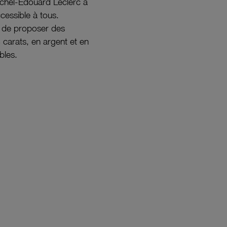
ichel-Édouard Leclerc a
ccessible à tous.
s de proposer des
8 carats, en argent et en
bles.