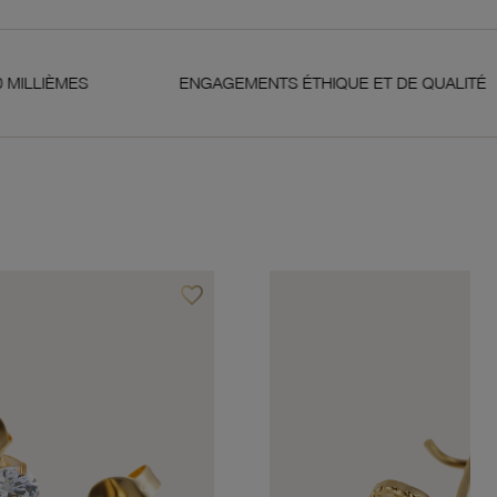
ENGAGEMENTS ÉTHIQUE ET DE QUALITÉ
G
favorite_border
Ajouter à vos favoris