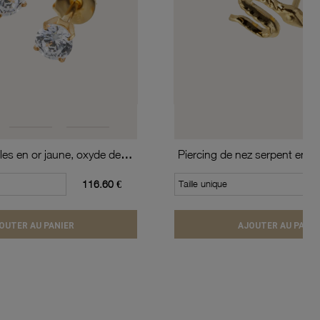
Boucles d'oreilles en or jaune, oxyde de zirconium (moyen modèle).
Piercing de nez serpent en or
116.60 €
Taille unique
OUTER AU PANIER
AJOUTER AU PANIE