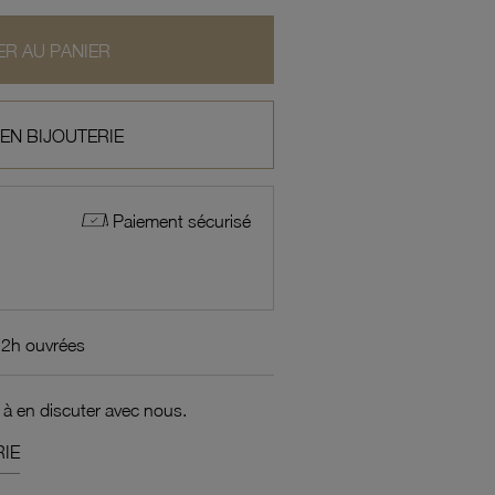
R AU PANIER
 EN BIJOUTERIE
Paiement sécurisé
72h ouvrées
 à en discuter avec nous.
IE