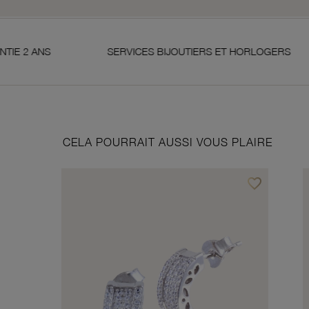
SERVICES BIJOUTIERS ET HORLOGERS
SAT
CELA POURRAIT AUSSI VOUS PLAIRE
favorite_border
Ajouter à vos f