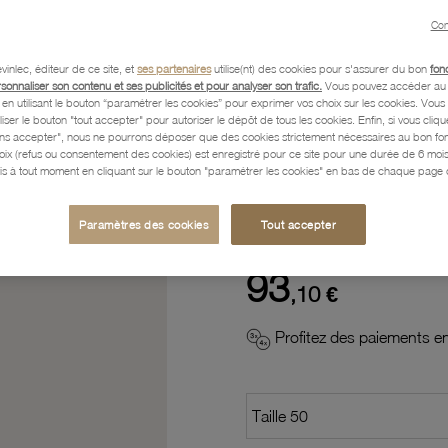
Con
Description
vinlec, éditeur de ce site, et
ses partenaires
utilise(nt) des cookies pour s'assurer du bon
fon
rsonnaliser son contenu et ses publicités et pour analyser son trafic.
Vous pouvez accéder au 
n utilisant le bouton “paramétrer les cookies” pour exprimer vos choix sur les cookies. Vou
liser le bouton "tout accepter" pour autoriser le dépôt de tous les cookies. Enfin, si vous clique
Caractéristiques détaillées
ans accepter", nous ne pourrons déposer que des cookies strictement nécessaires au bon f
hoix (refus ou consentement des cookies) est enregistré pour ce site pour une durée de 6 mo
is à tout moment en cliquant sur le bouton "paramétrer les cookies" en bas de chaque page d
Paiement, Livraison, Retours
Paramètres des cookies
Tout accepter
93
,10 €
Profitez des paiements en