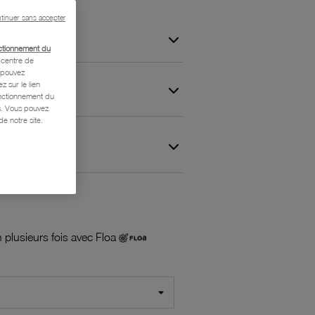
tinuer sans accepter
ctionnement du
centre de
s pouvez
z sur le lien
onctionnement du
is. Vous pouvez
e notre site.
 et Garantie
 plusieurs fois avec Floa