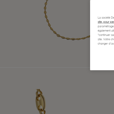
La société De
site, pour pe
paramétrage e
également uti
"continuer s
site. Votre c
changer d'av