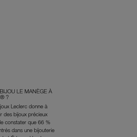
BIJOU LE MANÈGE À
® ?
joux Leclerc donne à
rir des bijoux précieux
s de constater que 66 %
ntrés dans une bijouterie