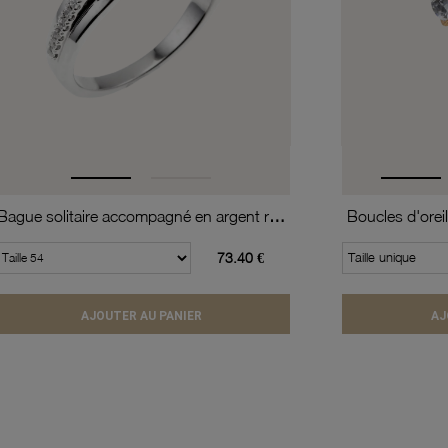
Bague solitaire accompagné en argent rhodié, oxydes de zirconium
73.40 €
Taille unique
AJOUTER AU PANIER
AJ