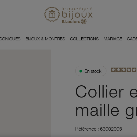
Si
Retour à l'accueil du
You
ICONIQUES
BIJOUX & MONTRES
COLLECTIONS
MARIAGE
CAD
●
En stock
Collier 
maille g
Référence :
63002005