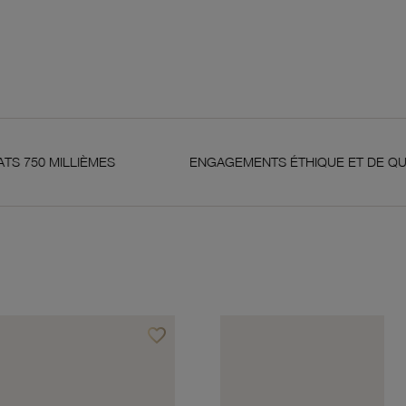
ENGAGEMENTS ÉTHIQUE ET DE QUALITÉ
G
favorite_border
Ajouter à vos favoris