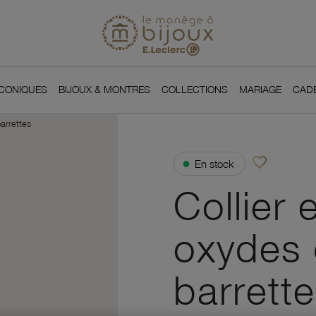
Si
Retour à l'accueil du
You
ICONIQUES
BIJOUX & MONTRES
COLLECTIONS
MARIAGE
CAD
arrettes
favorite_border
●
En stock
Ajouter à vos f
Collier 
oxydes 
barrett