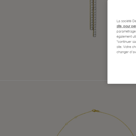
La société De
site, pour pe
paramétrage e
également uti
"continuer s
site. Votre c
changer d'av