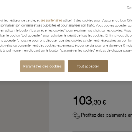
Référence :
53000002
Con
vinlec, éditeur de ce site, et
ses partenaires
utilise(nt) des cookies pour s'assurer du bon
fon
rsonnaliser son contenu et ses publicités et pour analyser son trafic.
Vous pouvez accéder au 
n utilisant le bouton “paramétrer les cookies” pour exprimer vos choix sur les cookies. Vou
Description
liser le bouton "tout accepter" pour autoriser le dépôt de tous les cookies. Enfin, si vous clique
ans accepter", nous ne pourrons déposer que des cookies strictement nécessaires au bon f
hoix (refus ou consentement des cookies) est enregistré pour ce site pour une durée de 6 mo
is à tout moment en cliquant sur le bouton "paramétrer les cookies" en bas de chaque page d
Caractéristiques détaillées
Paramètres des cookies
Tout accepter
Paiement, Livraison, Retours
103
,30 €
Profitez des paiements en