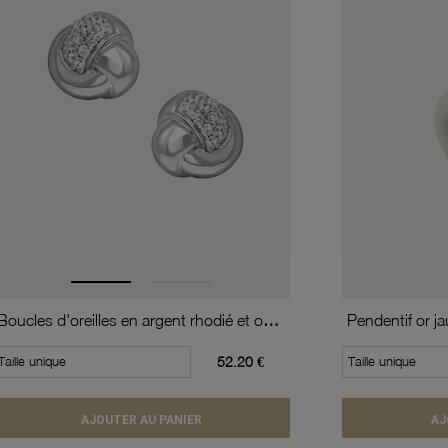
Boucles d'oreilles en argent rhodié et oxydes de zirconium
Pendentif or j
Taille unique
52.20 €
Taille unique
AJOUTER AU PANIER
AJ