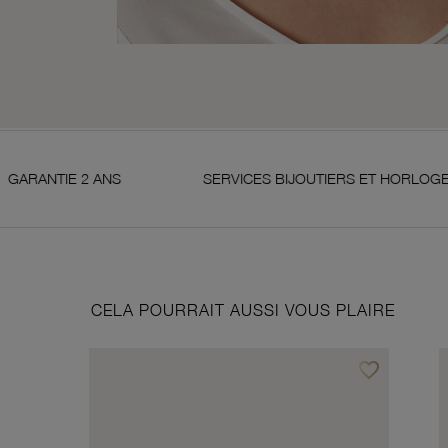
SERVICES BIJOUTIERS ET HORLOGERS
SAT
CELA POURRAIT AUSSI VOUS PLAIRE
favorite_border
Ajouter à vos f