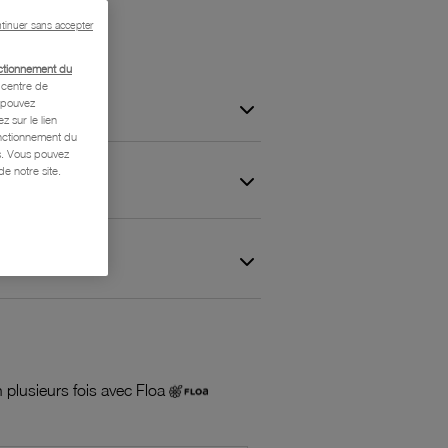
tinuer sans accepter
ctionnement du
centre de
s pouvez
z sur le lien
onctionnement du
is. Vous pouvez
e notre site.
 et Garantie
 plusieurs fois avec Floa