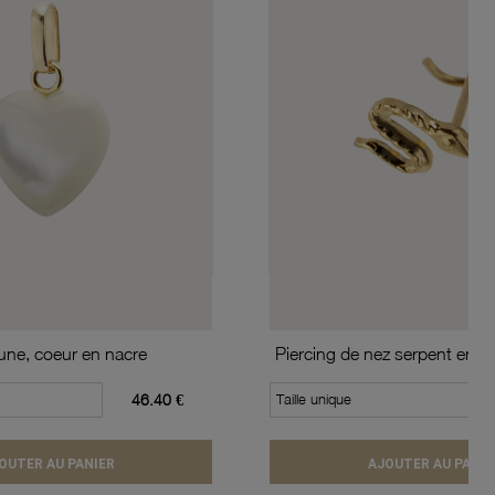
aune, coeur en nacre
Piercing de nez serpent en or
46.40 €
Taille unique
OUTER AU PANIER
AJOUTER AU PANIE