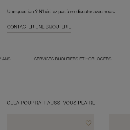
Une question ? N'hésitez pas à en discuter avec nous.
CONTACTER UNE BIJOUTERIE
SERVICES BIJOUTIERS ET HORLOGERS
SAT
CELA POURRAIT AUSSI VOUS PLAIRE
favorite_border
Ajouter à vos favoris