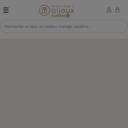
×
Sign in
Retour à l'accueil du site 
☰
You need to be logged in to save products in your wish list.
Rechercher un bijou, un cadeau, mariage, baptême...
Cancel
Sign in