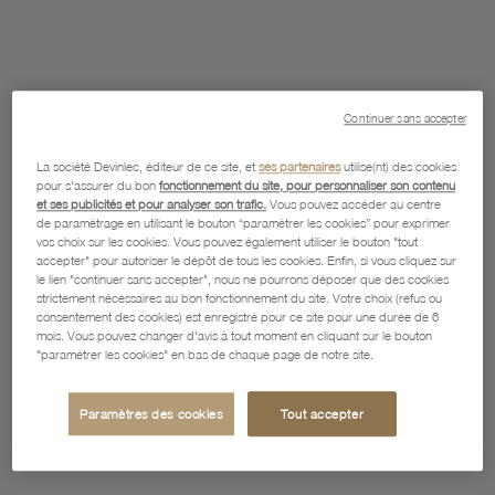
Continuer sans accepter
La société Devinlec, éditeur de ce site, et
ses partenaires
utilise(nt) des cookies
pour s'assurer du bon
fonctionnement du site, pour personnaliser son contenu
et ses publicités et pour analyser son trafic.
Vous pouvez accéder au centre
de paramétrage en utilisant le bouton “paramétrer les cookies” pour exprimer
vos choix sur les cookies. Vous pouvez également utiliser le bouton "tout
accepter" pour autoriser le dépôt de tous les cookies. Enfin, si vous cliquez sur
le lien "continuer sans accepter", nous ne pourrons déposer que des cookies
strictement nécessaires au bon fonctionnement du site. Votre choix (refus ou
consentement des cookies) est enregistré pour ce site pour une durée de 6
mois. Vous pouvez changer d'avis à tout moment en cliquant sur le bouton
"paramétrer les cookies" en bas de chaque page de notre site.
Paramètres des cookies
Tout accepter