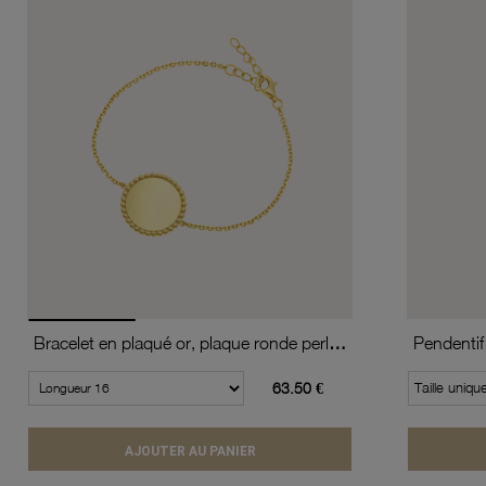
Bracelet en plaqué or, plaque ronde perlée 18 mm
Pendentif
63.50 €
Taille uniqu
AJOUTER AU PANIER