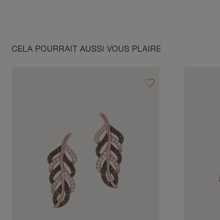
CELA POURRAIT AUSSI VOUS PLAIRE
favorite_border
Ajouter à vos favoris