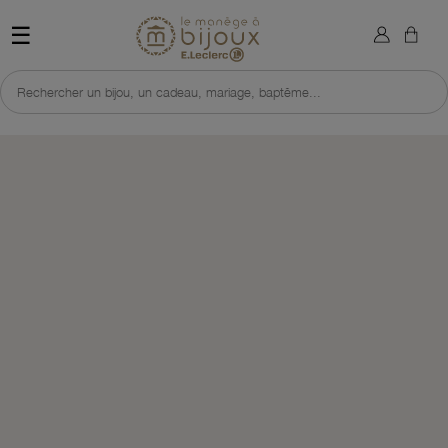
×
Sign in
Retour à l'accueil du site 
☰
You need to be logged in to save products in your wish list.
Rechercher un bijou, un cadeau, mariage, baptême...
Cancel
Sign in