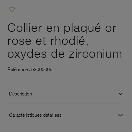
favorite_border
Ajouter à vos favoris
Collier en plaqué or
rose et rhodié,
oxydes de zirconium
Référence :
53000008
Description
Caractéristiques détaillées