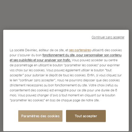
Continuer sans accepter
La société Devinlec, éditeur de ce site, et
ses partenaires
utilise(nt) des cookies
pour s'assurer du bon
fonctionnement du site, pour personnaliser son contenu
et ses publicités et pour analyser son trafic.
Vous pouvez accéder au centre
de paramétrage en utilisant le bouton “paramétrer les cookies” pour exprimer
vos choix sur les cookies. Vous pouvez également utiliser le bouton "tout
accepter" pour autoriser le dépôt de tous les cookies. Enfin, si vous cliquez sur
le lien "continuer sans accepter", nous ne pourrons déposer que des cookies
strictement nécessaires au bon fonctionnement du site. Votre choix (refus ou
consentement des cookies) est enregistré pour ce site pour une durée de 6
mois. Vous pouvez changer d'avis à tout moment en cliquant sur le bouton
"paramétrer les cookies" en bas de chaque page de notre site.
Paramètres des cookies
Tout accepter