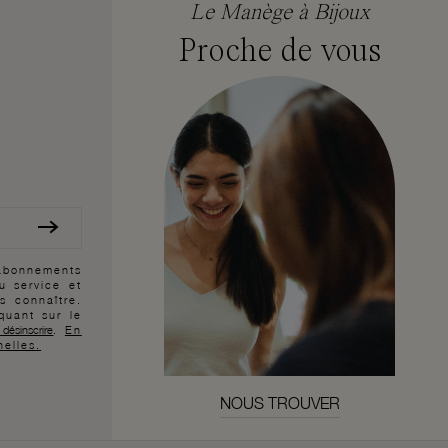
Le Manège à Bijoux
Proche de vous
 abonnements
au service et
s connaître.
quant sur le
 désinscrire
.
En
nelles.
NOUS TROUVER