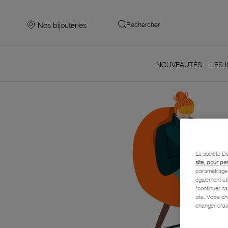
Nos bijouteries
Rechercher
Accueil
Click and Collect
NOUVEAUTÉS
LES 
La société De
site, pour pe
paramétrage e
également uti
"continuer s
site. Votre c
changer d'av