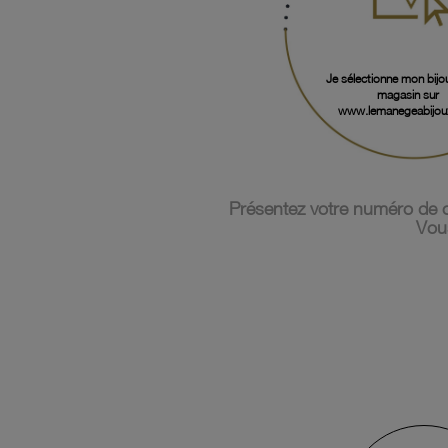
Je sélectionne mon bijo
magasin sur
www.lemanegeabijou
Présentez votre numéro de c
Vous