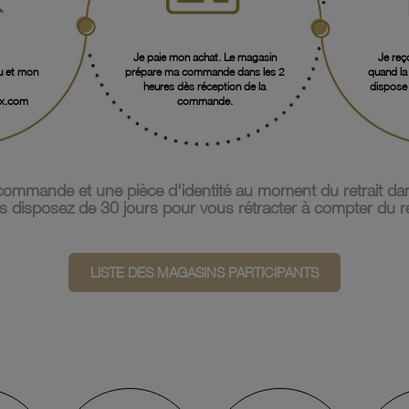
Je paie mon achat. Le magasin
Je reç
u et mon
prépare ma commande dans les 2
quand la
heures dès réception de la
dispose 
x.com
commande.
ommande et une pièce d'identité au moment du retrait dan
 disposez de 30 jours pour vous rétracter à compter du re
LISTE DES MAGASINS PARTICIPANTS