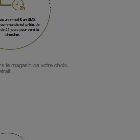
ois un e-mail & un SMS
 commande est prête. Je
de 21 jours pour venir la
chercher.
s le magasin de votre choix.
trait