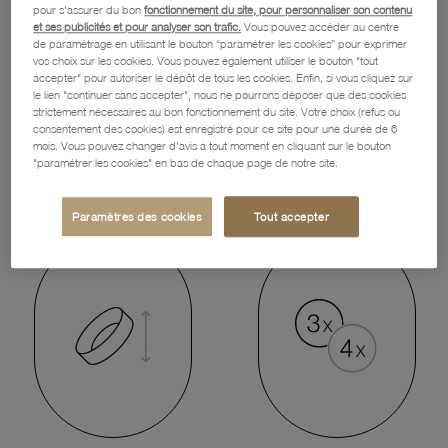
pour s'assurer du bon
fonctionnement du site, pour personnaliser son contenu
et ses publicités et pour analyser son trafic.
Vous pouvez accéder au centre
de paramétrage en utilisant le bouton “paramétrer les cookies” pour exprimer
vos choix sur les cookies. Vous pouvez également utiliser le bouton "tout
accepter" pour autoriser le dépôt de tous les cookies. Enfin, si vous cliquez sur
le lien "continuer sans accepter", nous ne pourrons déposer que des cookies
strictement nécessaires au bon fonctionnement du site. Votre choix (refus ou
consentement des cookies) est enregistré pour ce site pour une durée de 6
mois. Vous pouvez changer d'avis à tout moment en cliquant sur le bouton
2 ANS
SATISFAIT
"paramétrer les cookies" en bas de chaque page de notre site.
DE GARANTIE
OU REMBOURSÉ
Paramètres des cookies
Tout accepter