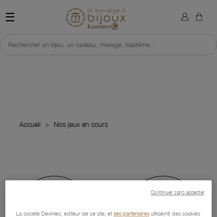
×
Sign in
Retour à l'accueil du site 
☰
You need to be logged in to save products in your wish list.
Rechercher un bijou, un cadeau, mariage, baptême...
Cancel
Sign in
Accueil
Nos jeux en cours
Continuer sans accepter
La société Devinlec, éditeur de ce site, et
ses partenaires
utilise(nt) des cookies