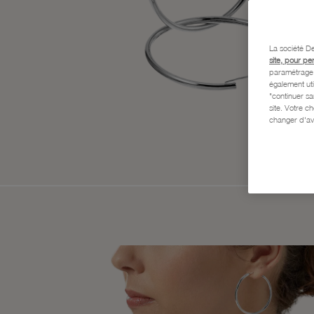
La société De
site, pour pe
paramétrage e
également uti
"continuer s
site. Votre c
changer d'av