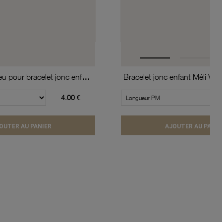
Simili rouge-bleu pour bracelet jonc enfant Méli Versa, 10mm
4.00 €
OUTER AU PANIER
AJOUTER AU PANIE