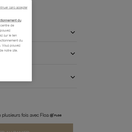
tinuer sans accepter
ctionnement du
centre de
s pouvez
z sur le lien
onctionnement du
is. Vous pouvez
e notre site.
 et Garantie
 plusieurs fois avec Floa