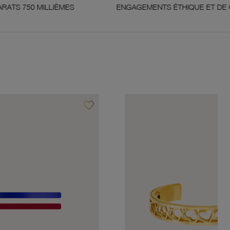
LIÈMES
ENGAGEMENTS ÉTHIQUE ET DE QUALITÉ
favorite_border
Ajouter à vos favoris