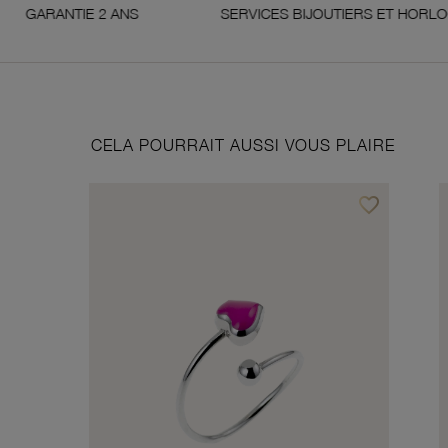
2 ANS
SERVICES BIJOUTIERS ET HORLOGERS
CELA POURRAIT AUSSI VOUS PLAIRE
favorite_border
Ajouter à vos f