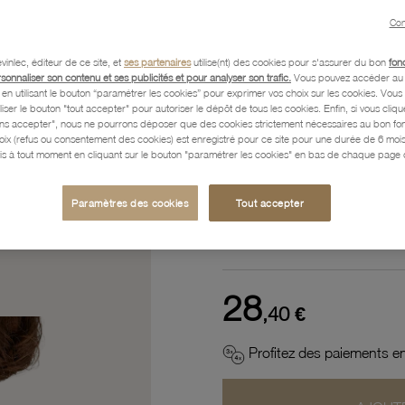
Référence :
66101117
Con
vinlec, éditeur de ce site, et
ses partenaires
utilise(nt) des cookies pour s'assurer du bon
fon
rsonnaliser son contenu et ses publicités et pour analyser son trafic.
Vous pouvez accéder au 
n utilisant le bouton “paramétrer les cookies” pour exprimer vos choix sur les cookies. Vou
Description
liser le bouton "tout accepter" pour autoriser le dépôt de tous les cookies. Enfin, si vous clique
ans accepter", nous ne pourrons déposer que des cookies strictement nécessaires au bon f
hoix (refus ou consentement des cookies) est enregistré pour ce site pour une durée de 6 mo
is à tout moment en cliquant sur le bouton "paramétrer les cookies" en bas de chaque page d
Caractéristiques détaillées
Paramètres des cookies
Tout accepter
Paiement, Livraison, Retours
28
,40 €
Profitez des paiements en