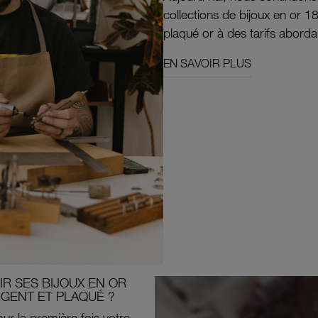
collections de bijoux en or 1
plaqué or à des tarifs aborda
EN SAVOIR PLUS
R SES BIJOUX EN OR
RGENT ET PLAQUÉ ?
ur la première fois votre