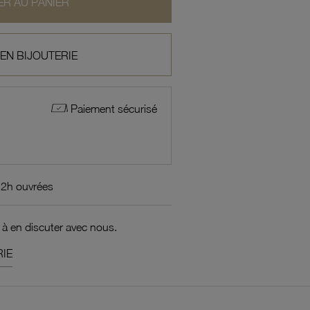
R AU PANIER
 EN BIJOUTERIE
Paiement sécurisé
72h ouvrées
 à en discuter avec nous.
IE