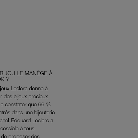
BIJOU LE MANÈGE À
® ?
joux Leclerc donne à
rir des bijoux précieux
s de constater que 66 %
ntrés dans une bijouterie
ichel-Édouard Leclerc a
ccessible à tous.
s de proposer des