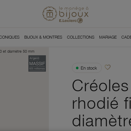
Si
Retour à l'accueil du
You
ICONIQUES
BIJOUX & MONTRES
COLLECTIONS
MARIAGE
CAD
/10 et diamètre 50 mm
favorite_border
●
En stock
Ajouter à vos f
Créoles
rhodié f
diamèt