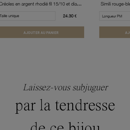
Créoles en argent rhodié fil 15/10 et diamètre 40 mm
Taille unique
24.30 €
AJOUTER AU PANIER
AJ
Laissez-vous subjuguer
par la tendresse
de ce bijou