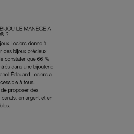
BIJOU LE MANÈGE À
® ?
joux Leclerc donne à
rir des bijoux précieux
s de constater que 66 %
ntrés dans une bijouterie
ichel-Édouard Leclerc a
ccessible à tous.
s de proposer des
8 carats, en argent et en
bles.