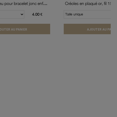
Simili rouge-bleu pour bracelet jonc enfant Méli Versa, 10mm
4.00 €
Taille unique
OUTER AU PANIER
AJOUTER AU PANIE