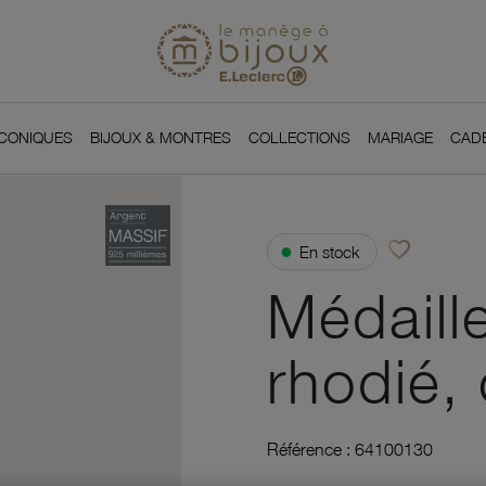
Si
Retour à l'accueil du
You
ICONIQUES
BIJOUX & MONTRES
COLLECTIONS
MARIAGE
CAD
favorite_border
●
En stock
Ajouter à vos f
Médaill
rhodié,
Référence :
64100130