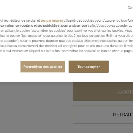
Con
Caractéristiques détaillées
vinlec, éditeur de ce site, et
ses partenaires
utilise(nt) des cookies pour s'assurer du bon
fon
rsonnaliser son contenu et ses publicités et pour analyser son trafic.
Vous pouvez accéder au 
n utilisant le bouton “paramétrer les cookies” pour exprimer vos choix sur les cookies. Vou
Paiement, Livraison, Retours
liser le bouton "tout accepter" pour autoriser le dépôt de tous les cookies. Enfin, si vous clique
ans accepter", nous ne pourrons déposer que des cookies strictement nécessaires au bon f
hoix (refus ou consentement des cookies) est enregistré pour ce site pour une durée de 6 mo
is à tout moment en cliquant sur le bouton "paramétrer les cookies" en bas de chaque page d
23
,00 €
Paramètres des cookies
Tout accepter
Profitez des paiements en
AJOUTE
RETRAIT