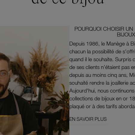
POURQUOI CHOISIR UN 
BIJOUX
Depuis 1986, le Manège à Bi
chacun la possibilité de s'off
quand il le souhaite. Surpri
de ses clients n’étaient pas e
depuis au moins cinq ans, M
souhaité rendre la joaillerie a
Aujourd'hui, nous continuon
collections de bijoux en or 1
plaqué or à des tarifs aborda
EN SAVOIR PLUS