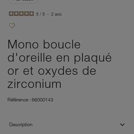
5
/
5
-
2
avis
favorite_border
Ajouter à vos favoris
Mono boucle
d'oreille en plaqué
or et oxydes de
zirconium
Référence :
66000143
Description