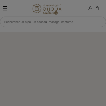
×
Sign in
Retour à l'accueil du site 
☰
You need to be logged in to save products in your wish list.
Rechercher un bijou, un cadeau, mariage, baptême...
Cancel
Sign in