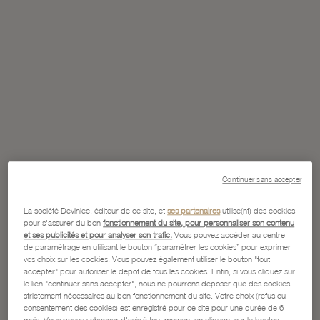
Continuer sans accepter
La société Devinlec, éditeur de ce site, et
ses partenaires
utilise(nt) des cookies
pour s'assurer du bon
fonctionnement du site, pour personnaliser son contenu
et ses publicités et pour analyser son trafic.
Vous pouvez accéder au centre
de paramétrage en utilisant le bouton “paramétrer les cookies” pour exprimer
vos choix sur les cookies. Vous pouvez également utiliser le bouton "tout
accepter" pour autoriser le dépôt de tous les cookies. Enfin, si vous cliquez sur
le lien "continuer sans accepter", nous ne pourrons déposer que des cookies
strictement nécessaires au bon fonctionnement du site. Votre choix (refus ou
consentement des cookies) est enregistré pour ce site pour une durée de 6