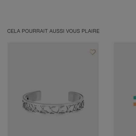
CELA POURRAIT AUSSI VOUS PLAIRE
favorite_border
Ajouter à vos favoris