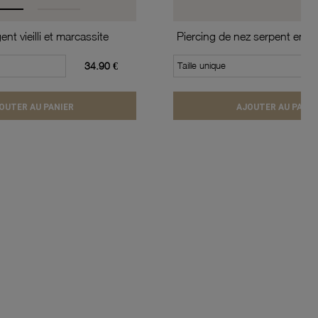
nt vieilli et marcassite
Piercing de nez serpent en or
34.90 €
Taille unique
OUTER AU PANIER
AJOUTER AU PANIE