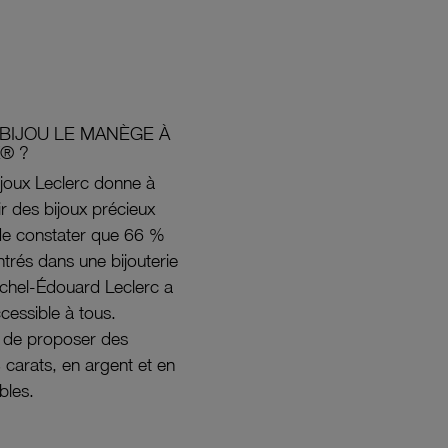
BIJOU LE MANÈGE À
® ?
joux Leclerc donne à
rir des bijoux précieux
s de constater que 66 %
ntrés dans une bijouterie
ichel-Édouard Leclerc a
ccessible à tous.
s de proposer des
8 carats, en argent et en
bles.