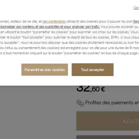
Con
Description
vinlec, éditeur de ce site, et
ses partenaires
utilise(nt) des cookies pour s'assurer du bon
fon
rsonnaliser son contenu et ses publicités et pour analyser son trafic.
Vous pouvez accéder au 
n utilisant le bouton “paramétrer les cookies” pour exprimer vos choix sur les cookies. Vou
Caractéristiques détaillées
liser le bouton "tout accepter" pour autoriser le dépôt de tous les cookies. Enfin, si vous clique
ans accepter", nous ne pourrons déposer que des cookies strictement nécessaires au bon f
hoix (refus ou consentement des cookies) est enregistré pour ce site pour une durée de 6 mo
is à tout moment en cliquant sur le bouton "paramétrer les cookies" en bas de chaque page d
Paiement, Livraison, Retours
Paramètres des cookies
Tout accepter
32
,60 €
Profitez des paiements en
AJOUTE