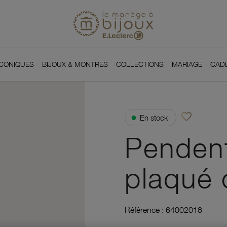
Si
Retour à l'accueil du
You
ICONIQUES
BIJOUX & MONTRES
COLLECTIONS
MARIAGE
CAD
favorite_border
●
En stock
Ajouter à vos f
Pendent
plaqué 
Référence :
64002018