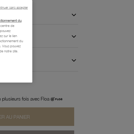
tinuer sans accepter
ctionnement du
centre de
s pouvez
z sur le lien
onctionnement du
is. Vous pouvez
e notre site.
 et Garantie
 plusieurs fois avec Floa
R AU PANIER