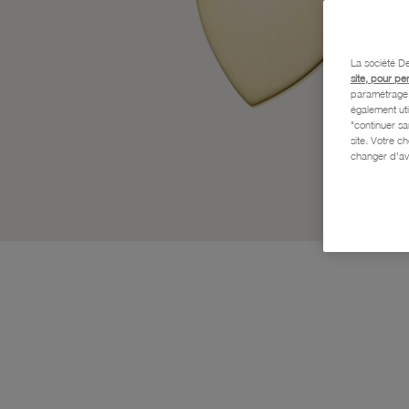
La société De
site, pour pe
paramétrage e
également uti
"continuer s
site. Votre c
changer d'av