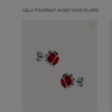
CELA POURRAIT AUSSI VOUS PLAIRE
favorite_border
Ajouter à vos f