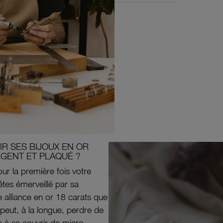
R SES BIJOUX EN OR
RGENT ET PLAQUÉ ?
ur la première fois votre
êtes émerveillé par sa
e alliance en or 18 carats que
peut, à la longue, perdre de
e à se couvrir de micro-