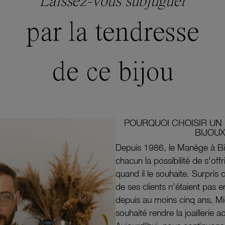
Laissez-vous subjuguer
par la tendresse
de ce bijou
POURQUOI CHOISIR UN 
BIJOUX
Depuis 1986, le Manège à Bi
chacun la possibilité de s'off
quand il le souhaite. Surpri
de ses clients n’étaient pas e
depuis au moins cinq ans, M
souhaité rendre la joaillerie a