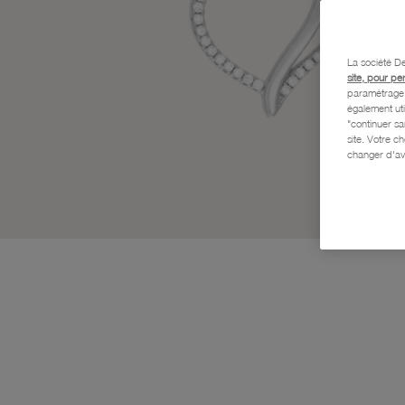
La société De
site, pour pe
paramétrage e
également uti
"continuer s
site. Votre c
changer d'av