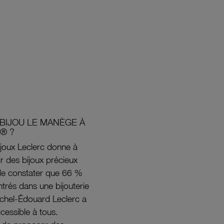
BIJOU LE MANÈGE À
® ?
joux Leclerc donne à
rir des bijoux précieux
s de constater que 66 %
ntrés dans une bijouterie
ichel-Édouard Leclerc a
ccessible à tous.