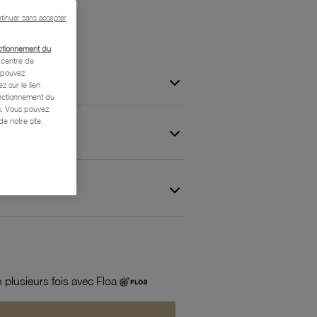
tinuer sans accepter
ctionnement du
centre de
s pouvez
z sur le lien
onctionnement du
is. Vous pouvez
e notre site.
 et Garantie
 plusieurs fois avec Floa