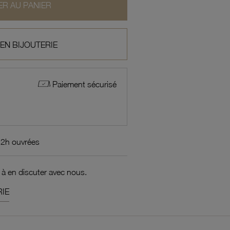
R AU PANIER
 EN BIJOUTERIE
Paiement sécurisé
72h ouvrées
 à en discuter avec nous.
IE