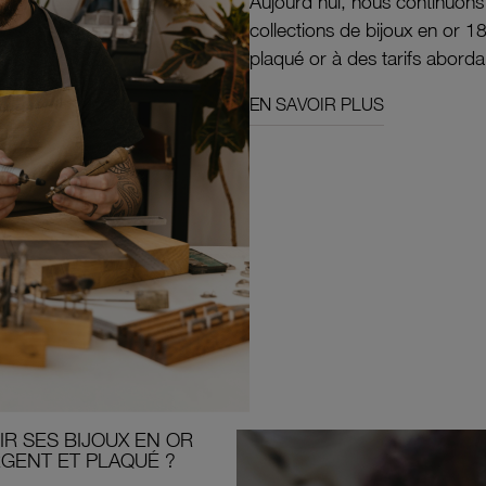
Aujourd'hui, nous continuon
collections de bijoux en or 1
plaqué or à des tarifs aborda
EN SAVOIR PLUS
R SES BIJOUX EN OR
RGENT ET PLAQUÉ ?