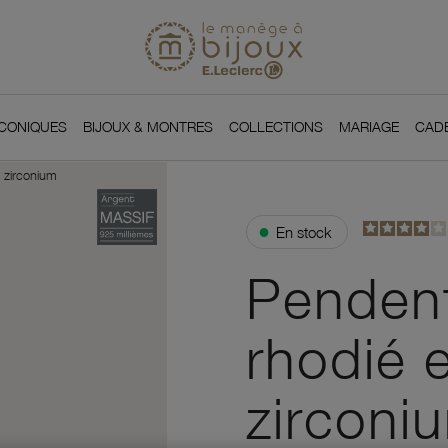
Si
Retour à l'accueil du
You
ICONIQUES
BIJOUX & MONTRES
COLLECTIONS
MARIAGE
CAD
 zirconium
●
En stock
Pendent
rhodié 
zirconi