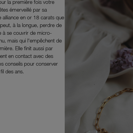
ur la première fois votre
êtes émerveillé par sa
e alliance en or 18 carats que
peut, à la longue, perdre de
e à se couvrir de micro-
il nu, mais qui l'empêchent de
mière. Elle finit aussi par
ouvent en contact avec des
nos conseils pour conserver
 fil des ans.