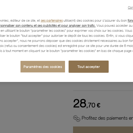
Con
Référence :
64100106
vinlec, éditeur de ce site, et
ses partenaires
utilise(nt) des cookies pour s'assurer du bon
fon
rsonnaliser son contenu et ses publicités et pour analyser son trafic.
Vous pouvez accéder au 
n utilisant le bouton “paramétrer les cookies” pour exprimer vos choix sur les cookies. Vou
Description
liser le bouton "tout accepter" pour autoriser le dépôt de tous les cookies. Enfin, si vous clique
ans accepter", nous ne pourrons déposer que des cookies strictement nécessaires au bon f
hoix (refus ou consentement des cookies) est enregistré pour ce site pour une durée de 6 mo
is à tout moment en cliquant sur le bouton "paramétrer les cookies" en bas de chaque page d
Caractéristiques détaillées
Paramètres des cookies
Tout accepter
Paiement, Livraison, Retours
28
,70 €
Profitez des paiements en