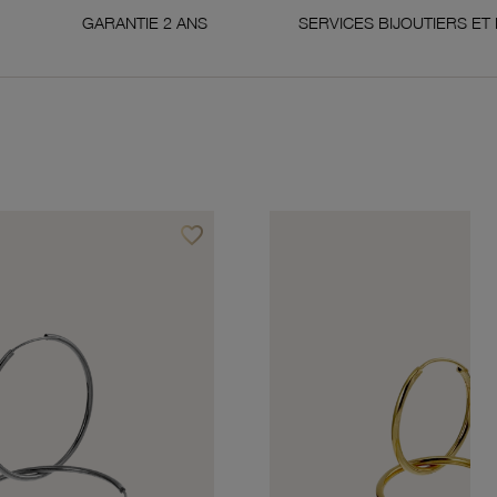
ARANTIE 2 ANS
SERVICES BIJOUTIERS ET HORLOGER
favorite_border
Ajouter à vos favoris