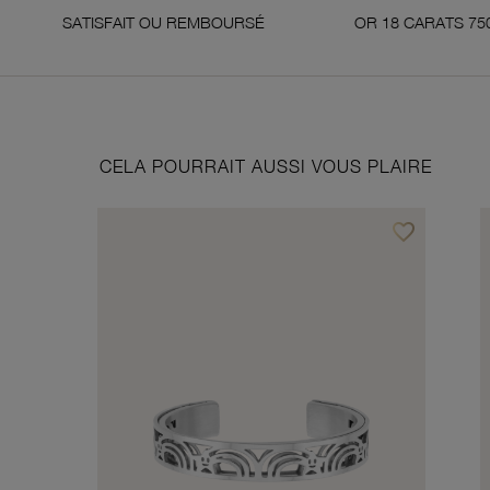
ISFAIT OU REMBOURSÉ
OR 18 CARATS 750 MILLIÈMES
CELA POURRAIT AUSSI VOUS PLAIRE
favorite_border
Ajouter à vos f