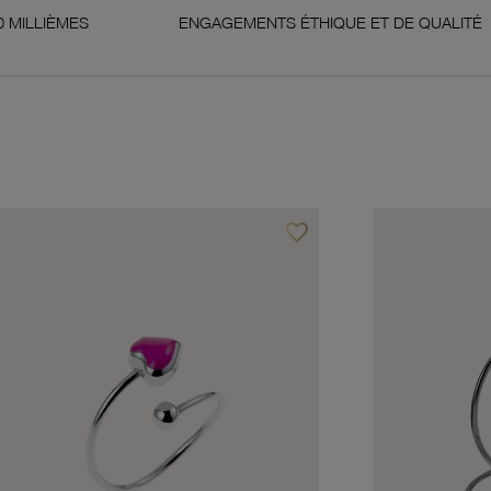
ENGAGEMENTS ÉTHIQUE ET DE QUALITÉ
G
favorite_border
avoris
Ajouter à vos favoris