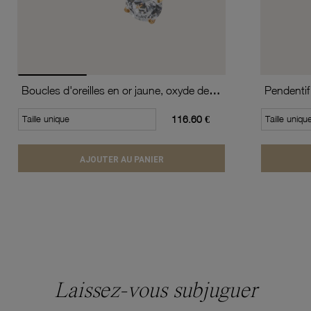
Boucles d'oreilles en or jaune, oxyde de zirconium (moyen modèle).
Pendentif
Taille unique
116.60 €
Taille uniqu
AJOUTER AU PANIER
Laissez-vous subjuguer