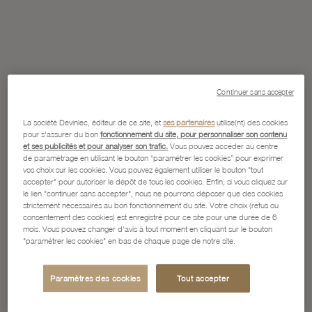
Continuer sans accepter
La société Devinlec, éditeur de ce site, et
ses partenaires
utilise(nt) des cookies
pour s'assurer du bon
fonctionnement du site, pour personnaliser son contenu
et ses publicités et pour analyser son trafic.
Vous pouvez accéder au centre
de paramétrage en utilisant le bouton “paramétrer les cookies” pour exprimer
vos choix sur les cookies. Vous pouvez également utiliser le bouton "tout
accepter" pour autoriser le dépôt de tous les cookies. Enfin, si vous cliquez sur
le lien "continuer sans accepter", nous ne pourrons déposer que des cookies
strictement nécessaires au bon fonctionnement du site. Votre choix (refus ou
consentement des cookies) est enregistré pour ce site pour une durée de 6
mois. Vous pouvez changer d'avis à tout moment en cliquant sur le bouton
"paramétrer les cookies" en bas de chaque page de notre site.
Paramètres des cookies
Tout accepter