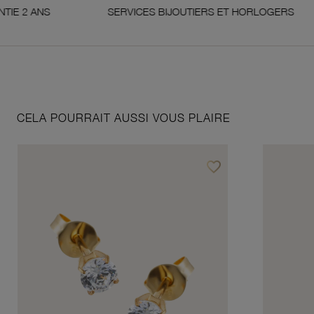
ANS
SERVICES BIJOUTIERS ET HORLOGERS
CELA POURRAIT AUSSI VOUS PLAIRE
favorite_border
Ajouter à vos favoris