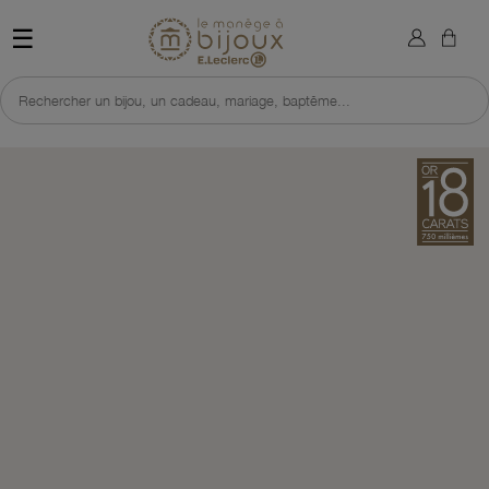
×
Sign in
Retour à l'accueil du site 
☰
You need to be logged in to save products in your wish list.
Rechercher un bijou, un cadeau, mariage, baptême...
Cancel
Sign in