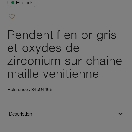
●
En stock
favorite_border
Ajouter à vos favoris
Pendentif en or gris
et oxydes de
zirconium sur chaine
maille venitienne
Référence :
34504468
Description