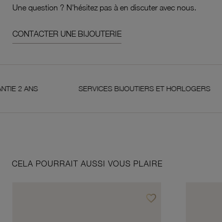
Une question ? N'hésitez pas à en discuter avec nous.
CONTACTER UNE BIJOUTERIE
 ANS
SERVICES BIJOUTIERS ET HORLOGERS
CELA POURRAIT AUSSI VOUS PLAIRE
favorite_border
Ajouter à vos favoris