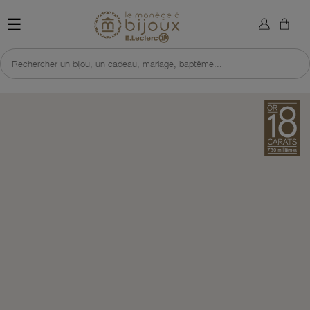
×
Sign in
Retour à l'accueil du site 
☰
You need to be logged in to save products in your wish list.
Rechercher un bijou, un cadeau, mariage, baptême...
Cancel
Sign in