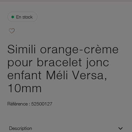
●
En stock
favorite_border
Ajouter à vos favoris
Simili orange-crème
pour bracelet jonc
enfant Méli Versa,
10mm
Référence :
52500127
Description