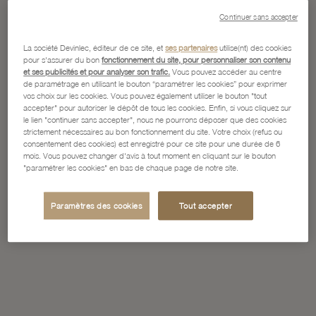
Continuer sans accepter
La société Devinlec, éditeur de ce site, et
ses partenaires
utilise(nt) des cookies
pour s'assurer du bon
fonctionnement du site, pour personnaliser son contenu
et ses publicités et pour analyser son trafic.
Vous pouvez accéder au centre
de paramétrage en utilisant le bouton “paramétrer les cookies” pour exprimer
vos choix sur les cookies. Vous pouvez également utiliser le bouton "tout
accepter" pour autoriser le dépôt de tous les cookies. Enfin, si vous cliquez sur
le lien "continuer sans accepter", nous ne pourrons déposer que des cookies
strictement nécessaires au bon fonctionnement du site. Votre choix (refus ou
consentement des cookies) est enregistré pour ce site pour une durée de 6
mois. Vous pouvez changer d'avis à tout moment en cliquant sur le bouton
"paramétrer les cookies" en bas de chaque page de notre site.
Paramètres des cookies
Tout accepter