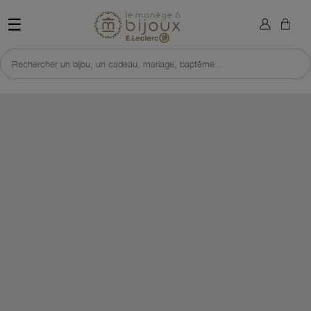
×
Sign in
Retour à l'accueil du site 
☰
You need to be logged in to save products in your wish list.
Rechercher un bijou, un cadeau, mariage, baptême...
Cancel
Sign in