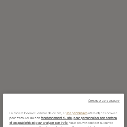
Continuer sans accepter
La société Devinlec, éditeur de ce site, et
ses partenaires
utilise(nt) des cookies
pour s'assurer du bon
fonctionnement du site, pour personnaliser son contenu
et ses publicités et pour analyser son trafic.
Vous pouvez accéder au centre