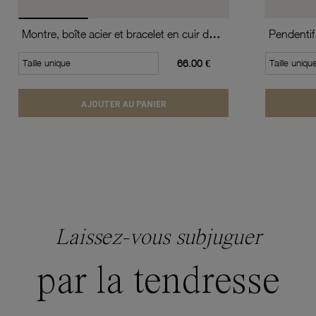
Montre, boîte acier et bracelet en cuir de vache, verre minéral, boys
Pendentif
Taille unique
66.00 €
Taille uniqu
AJOUTER AU PANIER
Laissez-vous subjuguer
par la tendresse