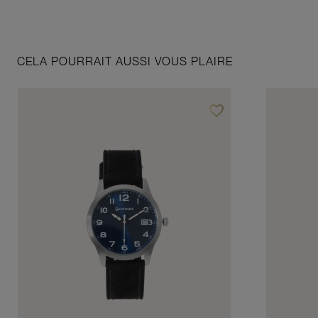
CELA POURRAIT AUSSI VOUS PLAIRE
favorite_border
Ajouter à vos favoris