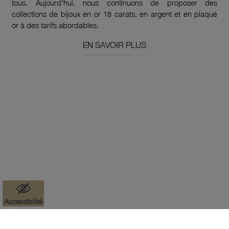
tous. Aujourd'hui, nous continuons de proposer des
collections de bijoux en or 18 carats, en argent et en plaqué
or à des tarifs abordables.
EN SAVOIR PLUS
Accessibilité