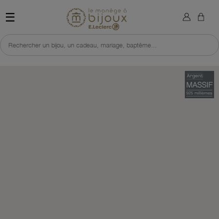
×
Sign in
Retour à l'accueil du site 
☰
You need to be logged in to save products in your wish list.
Rechercher un bijou, un cadeau, mariage, baptême...
Cancel
Sign in