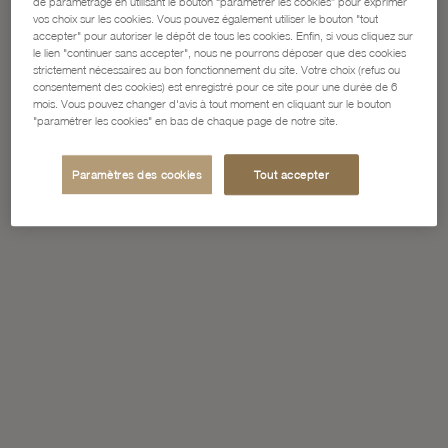
de paramétrage en utilisant le bouton “paramétrer les cookies” pour exprimer
vos choix sur les cookies. Vous pouvez également utiliser le bouton "tout
accepter" pour autoriser le dépôt de tous les cookies. Enfin, si vous cliquez sur
le lien "continuer sans accepter", nous ne pourrons déposer que des cookies
strictement nécessaires au bon fonctionnement du site. Votre choix (refus ou
consentement des cookies) est enregistré pour ce site pour une durée de 6
mois. Vous pouvez changer d'avis à tout moment en cliquant sur le bouton
"paramétrer les cookies" en bas de chaque page de notre site.
Paramètres des cookies
Tout accepter