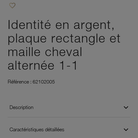
favorite_border
Ajouter à vos favoris
Identité en argent,
plaque rectangle et
maille cheval
alternée 1-1
Référence :
62102005
Description
Caractéristiques détaillées