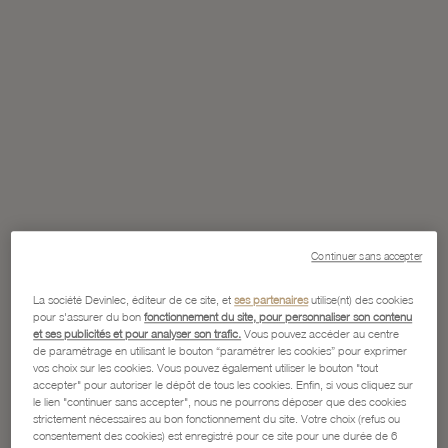
Continuer sans accepter
La société Devinlec, éditeur de ce site, et
ses partenaires
utilise(nt) des cookies
pour s'assurer du bon
fonctionnement du site, pour personnaliser son contenu
et ses publicités et pour analyser son trafic.
Vous pouvez accéder au centre
de paramétrage en utilisant le bouton “paramétrer les cookies” pour exprimer
vos choix sur les cookies. Vous pouvez également utiliser le bouton "tout
accepter" pour autoriser le dépôt de tous les cookies. Enfin, si vous cliquez sur
le lien "continuer sans accepter", nous ne pourrons déposer que des cookies
strictement nécessaires au bon fonctionnement du site. Votre choix (refus ou
consentement des cookies) est enregistré pour ce site pour une durée de 6