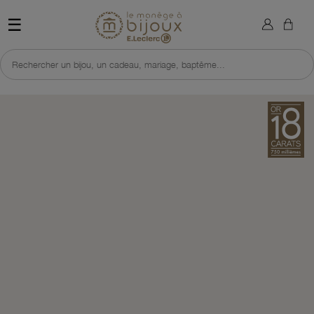
×
Sign in
Retour à l'accueil du site 
☰
You need to be logged in to save products in your wish list.
Rechercher un bijou, un cadeau, mariage, baptême...
Cancel
Sign in