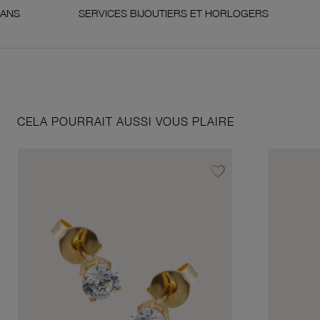
SERVICES BIJOUTIERS ET HORLOGERS
SATIS
CELA POURRAIT AUSSI VOUS PLAIRE
favorite_border
Ajouter à vos favoris