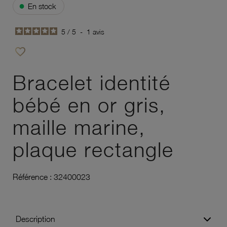
●
En stock
5
/
5
-
1
avis
favorite_border
Ajouter à vos favoris
Bracelet identité
bébé en or gris,
maille marine,
plaque rectangle
Référence :
32400023
Description