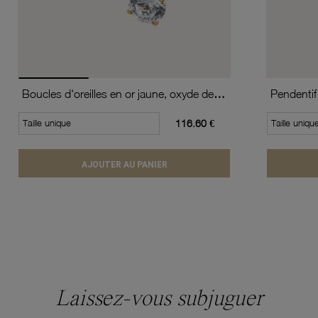
Boucles d'oreilles en or jaune, oxyde de zirconium (moyen modèle).
Pendentif
Taille unique
116.60 €
Taille uniqu
AJOUTER AU PANIER
Laissez-vous subjuguer