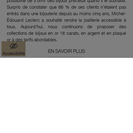
possibilité de s'offrir des bijoux précieux quand il le souhaite.
Surpris de constater que 66 % de ses clients n’étaient pas
entrés dans une bijouterie depuis au moins cinq ans, Michel-
Édouard Leclerc a souhaité rendre la joaillerie accessible à
tous. Aujourd'hui, nous continuons de proposer des
collections de bijoux en or 18 carats, en argent et en plaqué
or à des tarifs abordables.
EN SAVOIR PLUS
Accessibilité