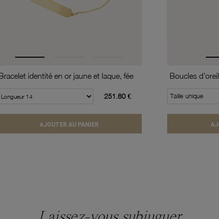
Bracelet identité en or jaune et laque, fée
251.80 €
Taille unique
AJOUTER AU PANIER
AJ
Laissez-vous subjuguer