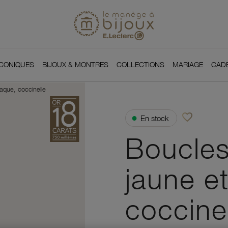
Si
Retour à l'accueil du
You
ICONIQUES
BIJOUX & MONTRES
COLLECTIONS
MARIAGE
CAD
laque, coccinelle
favorite_border
●
En stock
Ajouter à vos f
Boucles 
jaune et
coccine