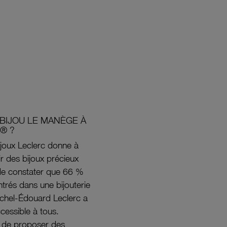
BIJOU LE MANÈGE À
® ?
joux Leclerc donne à
rir des bijoux précieux
s de constater que 66 %
ntrés dans une bijouterie
ichel-Édouard Leclerc a
ccessible à tous.
s de proposer des