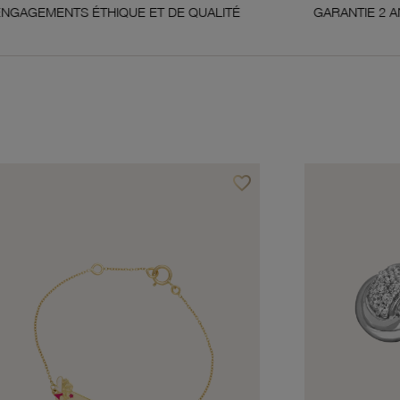
THIQUE ET DE QUALITÉ
GARANTIE 2 ANS
favorite_border
avoris
Ajouter à vos favoris