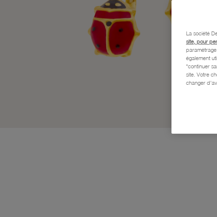
La société De
site, pour pe
paramétrage e
également uti
"continuer s
site. Votre c
changer d'av