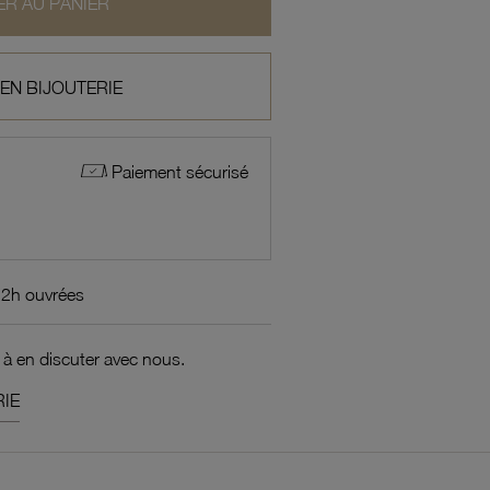
R AU PANIER
 EN BIJOUTERIE
Paiement sécurisé
72h ouvrées
 à en discuter avec nous.
IE