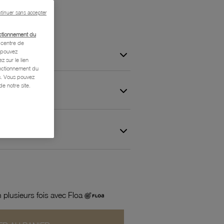
tinuer sans accepter
ctionnement du
centre de
s pouvez
z sur le lien
onctionnement du
is. Vous pouvez
e notre site.
 et Garantie
 plusieurs fois avec Floa