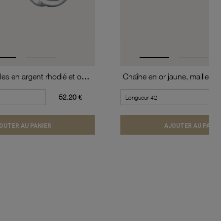
Boucles d'oreilles en argent rhodié et oxydes de zirconium
Chaîne en or jaune, maille ch
52.20 €
OUTER AU PANIER
AJOUTER AU PANIE