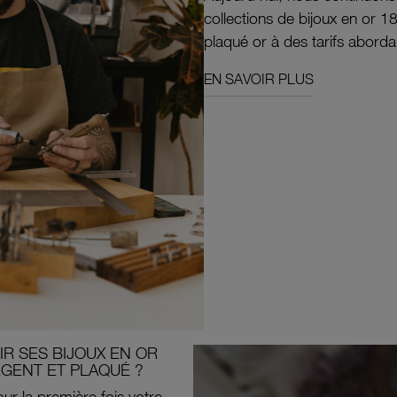
collections de bijoux en or 1
plaqué or à des tarifs aborda
EN SAVOIR PLUS
R SES BIJOUX EN OR
RGENT ET PLAQUÉ ?
ur la première fois votre