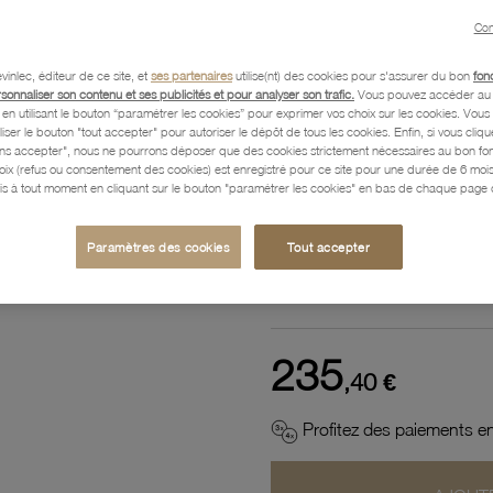
Référence :
36002656
Con
vinlec, éditeur de ce site, et
ses partenaires
utilise(nt) des cookies pour s'assurer du bon
fon
rsonnaliser son contenu et ses publicités et pour analyser son trafic.
Vous pouvez accéder au 
n utilisant le bouton “paramétrer les cookies” pour exprimer vos choix sur les cookies. Vou
Description
liser le bouton "tout accepter" pour autoriser le dépôt de tous les cookies. Enfin, si vous clique
ans accepter", nous ne pourrons déposer que des cookies strictement nécessaires au bon f
hoix (refus ou consentement des cookies) est enregistré pour ce site pour une durée de 6 mo
is à tout moment en cliquant sur le bouton "paramétrer les cookies" en bas de chaque page d
Caractéristiques détaillées
Paramètres des cookies
Tout accepter
Paiement, Livraison, Retours
235
,40 €
Profitez des paiements en