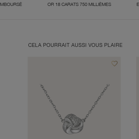
OR 18 CARATS 750 MILLIÈMES
ENGAGEMENTS É
CELA POURRAIT AUSSI VOUS PLAIRE
favorite_border
Ajouter à vos f