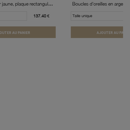
Pendentif en or jaune, plaque rectangulaire
137.40 €
Taille unique
OUTER AU PANIER
AJOUTER AU PANIE