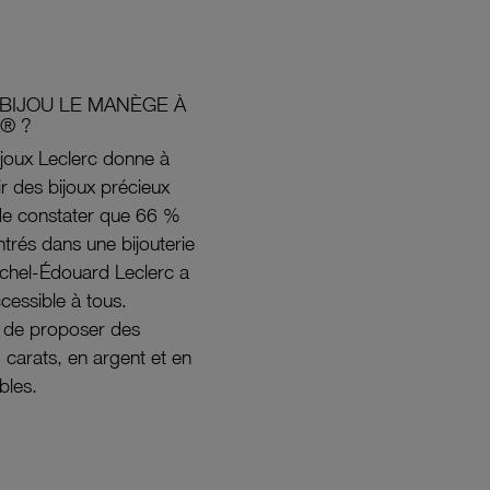
BIJOU LE MANÈGE À
® ?
joux Leclerc donne à
rir des bijoux précieux
s de constater que 66 %
ntrés dans une bijouterie
ichel-Édouard Leclerc a
ccessible à tous.
s de proposer des
8 carats, en argent et en
bles.