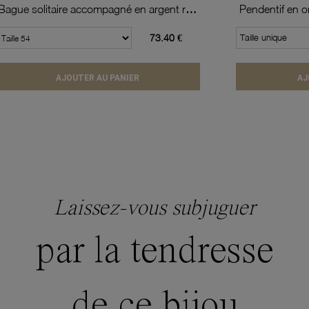
Bague solitaire accompagné en argent rhodié, oxydes de zirconium
73.40 €
Taille unique
AJOUTER AU PANIER
AJ
Laissez-vous subjuguer
par la tendresse
de ce bijou