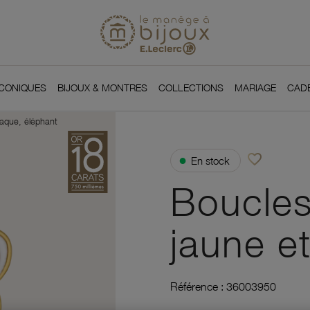
Si
Retour à l'accueil du
You
ICONIQUES
BIJOUX & MONTRES
COLLECTIONS
MARIAGE
CAD
 laque, éléphant
favorite_border
●
En stock
Ajouter à vos f
Boucles 
jaune e
Référence :
36003950