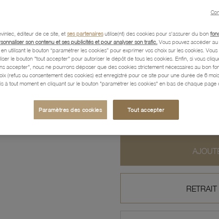
Con
Caractéristiques détaillées
vinlec, éditeur de ce site, et
ses partenaires
utilise(nt) des cookies pour s'assurer du bon
fon
rsonnaliser son contenu et ses publicités et pour analyser son trafic.
Vous pouvez accéder au 
n utilisant le bouton “paramétrer les cookies” pour exprimer vos choix sur les cookies. Vou
Paiement, Livraison, Retours
liser le bouton "tout accepter" pour autoriser le dépôt de tous les cookies. Enfin, si vous clique
ans accepter", nous ne pourrons déposer que des cookies strictement nécessaires au bon f
hoix (refus ou consentement des cookies) est enregistré pour ce site pour une durée de 6 mo
is à tout moment en cliquant sur le bouton "paramétrer les cookies" en bas de chaque page d
134
,10 €
Paramètres des cookies
Tout accepter
Profitez des paiements en
AJOUTE
RETRAIT