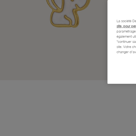
La société De
site, pour pe
paramétrage e
également uti
"continuer s
site. Votre c
changer d'av