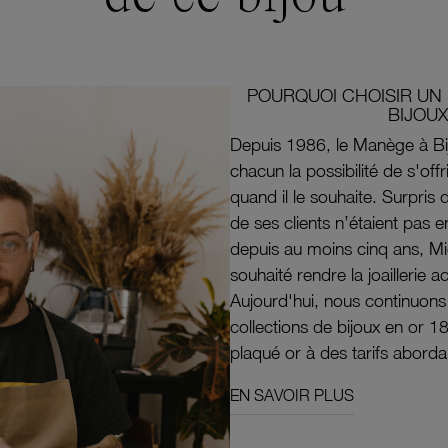
POURQUOI CHOISIR UN 
BIJOUX
Depuis 1986, le Manège à Bi
chacun la possibilité de s'off
quand il le souhaite. Surpri
de ses clients n’étaient pas e
depuis au moins cinq ans, M
souhaité rendre la joaillerie a
Aujourd'hui, nous continuon
collections de bijoux en or 1
plaqué or à des tarifs aborda
EN SAVOIR PLUS