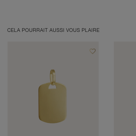
CELA POURRAIT AUSSI VOUS PLAIRE
favorite_border
Ajouter à vos favoris