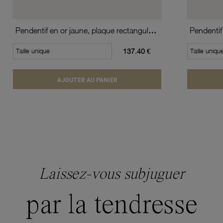
Pendentif en or jaune, plaque rectangulaire
Pendentif
Taille unique
137.40 €
Taille uniqu
AJOUTER AU PANIER
Laissez-vous subjuguer
par la tendresse