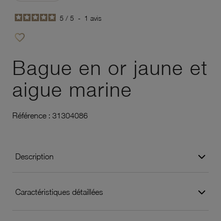
5
/
5
-
1
avis
favorite_border
Ajouter à vos favoris
Bague en or jaune et
aigue marine
Référence :
31304086
Description
Caractéristiques détaillées