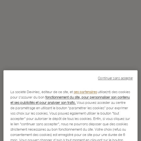
Continuer sans accepter
La société Devinlec, éditeur de ce site, et
ses partenaires
utilise(nt) des cookies
pour s'assurer du bon
fonctionnement du site, pour personnaliser son contenu
et ses publicités et pour analyser son trafic.
Vous pouvez accéder au centre
de paramétrage en utilisant le bouton “paramétrer les cookies” pour exprimer
vos choix sur les cookies. Vous pouvez également utiliser le bouton "tout
accepter" pour autoriser le dépôt de tous les cookies. Enfin, si vous cliquez sur
le lien "continuer sans accepter", nous ne pourrons déposer que des cookies
strictement nécessaires au bon fonctionnement du site. Votre choix (refus ou
consentement des cookies) est enregistré pour ce site pour une durée de 6
mois. Vous pouvez changer d'avis à tout moment en cliquant sur le bouton