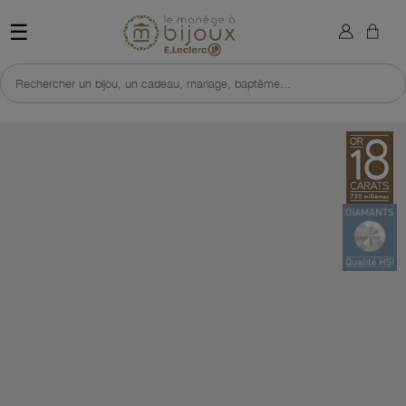
×
Sign in
Retour à l'accueil du site 
☰
You need to be logged in to save products in your wish list.
Rechercher un bijou, un cadeau, mariage, baptême...
Cancel
Sign in