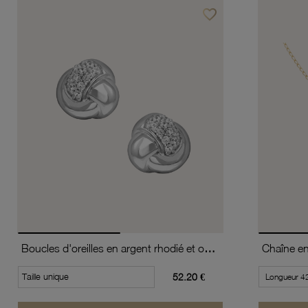
favorite_border
Ajouter à vos favoris
Boucles d'oreilles en argent rhodié et oxydes de zirconium
Chaîne en 
Taille unique
52.20 €