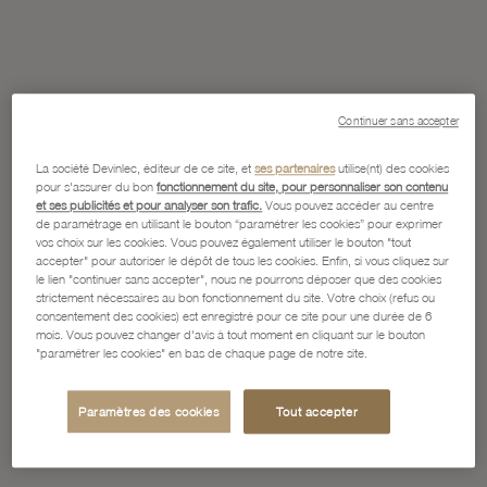
Continuer sans accepter
La société Devinlec, éditeur de ce site, et
ses partenaires
utilise(nt) des cookies
pour s'assurer du bon
fonctionnement du site, pour personnaliser son contenu
et ses publicités et pour analyser son trafic.
Vous pouvez accéder au centre
de paramétrage en utilisant le bouton “paramétrer les cookies” pour exprimer
vos choix sur les cookies. Vous pouvez également utiliser le bouton "tout
accepter" pour autoriser le dépôt de tous les cookies. Enfin, si vous cliquez sur
le lien "continuer sans accepter", nous ne pourrons déposer que des cookies
strictement nécessaires au bon fonctionnement du site. Votre choix (refus ou
consentement des cookies) est enregistré pour ce site pour une durée de 6
mois. Vous pouvez changer d'avis à tout moment en cliquant sur le bouton
"paramétrer les cookies" en bas de chaque page de notre site.
Paramètres des cookies
Tout accepter