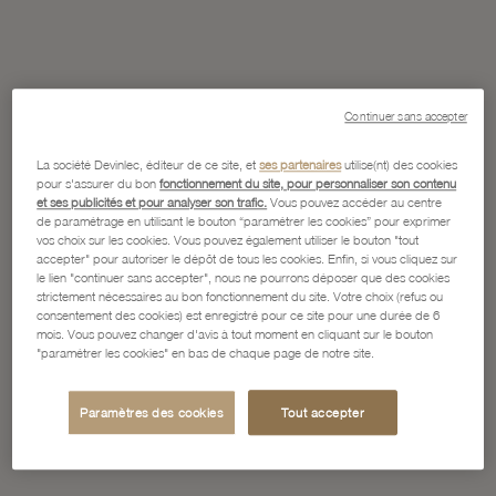
Continuer sans accepter
La société Devinlec, éditeur de ce site, et
ses partenaires
utilise(nt) des cookies
pour s'assurer du bon
fonctionnement du site, pour personnaliser son contenu
et ses publicités et pour analyser son trafic.
Vous pouvez accéder au centre
de paramétrage en utilisant le bouton “paramétrer les cookies” pour exprimer
vos choix sur les cookies. Vous pouvez également utiliser le bouton "tout
accepter" pour autoriser le dépôt de tous les cookies. Enfin, si vous cliquez sur
le lien "continuer sans accepter", nous ne pourrons déposer que des cookies
strictement nécessaires au bon fonctionnement du site. Votre choix (refus ou
consentement des cookies) est enregistré pour ce site pour une durée de 6
mois. Vous pouvez changer d'avis à tout moment en cliquant sur le bouton
"paramétrer les cookies" en bas de chaque page de notre site.
Paramètres des cookies
Tout accepter