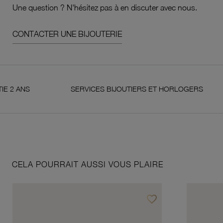
Une question ? N'hésitez pas à en discuter avec nous.
CONTACTER UNE BIJOUTERIE
NS
SERVICES BIJOUTIERS ET HORLOGERS
CELA POURRAIT AUSSI VOUS PLAIRE
favorite_border
Ajouter à vos favoris