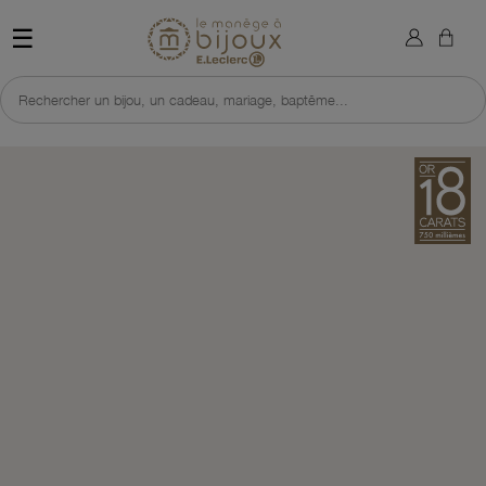
×
Sign in
Retour à l'accueil du site 
☰
You need to be logged in to save products in your wish list.
Rechercher un bijou, un cadeau, mariage, baptême...
Cancel
Sign in