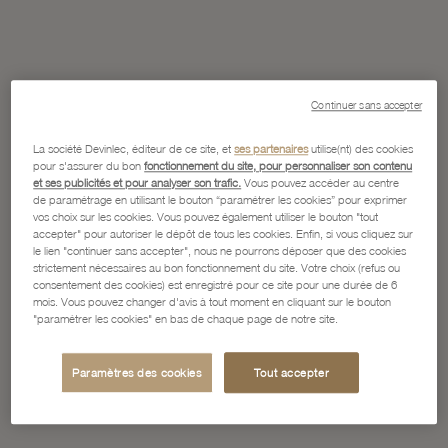
Continuer sans accepter
La société Devinlec, éditeur de ce site, et
ses partenaires
utilise(nt) des cookies
pour s'assurer du bon
fonctionnement du site, pour personnaliser son contenu
et ses publicités et pour analyser son trafic.
Vous pouvez accéder au centre
de paramétrage en utilisant le bouton “paramétrer les cookies” pour exprimer
vos choix sur les cookies. Vous pouvez également utiliser le bouton "tout
accepter" pour autoriser le dépôt de tous les cookies. Enfin, si vous cliquez sur
le lien "continuer sans accepter", nous ne pourrons déposer que des cookies
strictement nécessaires au bon fonctionnement du site. Votre choix (refus ou
consentement des cookies) est enregistré pour ce site pour une durée de 6
mois. Vous pouvez changer d'avis à tout moment en cliquant sur le bouton
"paramétrer les cookies" en bas de chaque page de notre site.
Paramètres des cookies
Tout accepter