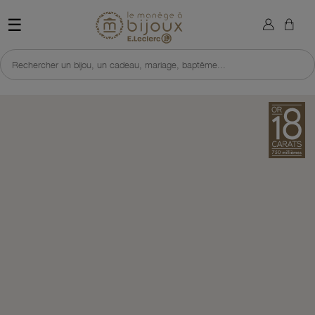
×
Sign in
Retour à l'accueil du site 
☰
You need to be logged in to save products in your wish list.
Rechercher un bijou, un cadeau, mariage, baptême...
Cancel
Sign in