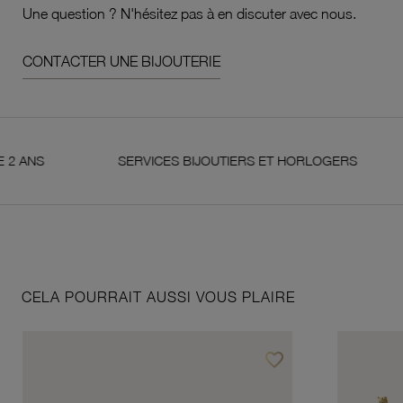
Une question ? N'hésitez pas à en discuter avec nous.
CONTACTER UNE BIJOUTERIE
S
SERVICES BIJOUTIERS ET HORLOGERS
SA
CELA POURRAIT AUSSI VOUS PLAIRE
favorite_border
Ajouter à vos favoris