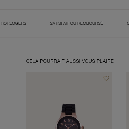
RS
SATISFAIT OU REMBOURSÉ
OR 18 CARAT
CELA POURRAIT AUSSI VOUS PLAIRE
favorite_border
Ajouter à vos f