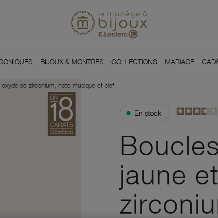
Si
Retour à l'accueil du
You
ICONIQUES
BIJOUX & MONTRES
COLLECTIONS
MARIAGE
CAD
t oxyde de zirconium, note musique et clef
●
En stock
Boucles 
jaune e
zirconi