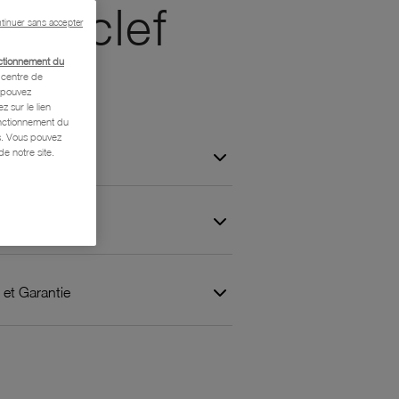
 et clef
tinuer sans accepter
ctionnement du
centre de
s pouvez
z sur le lien
onctionnement du
is. Vous pouvez
e notre site.
 et Garantie