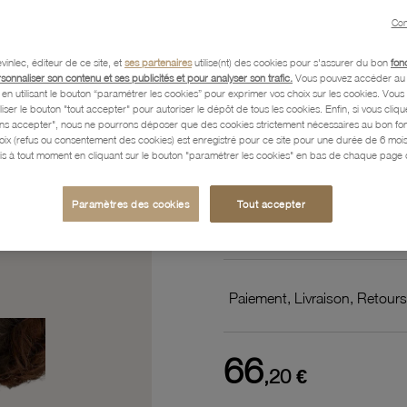
musique
Con
vinlec, éditeur de ce site, et
ses partenaires
utilise(nt) des cookies pour s'assurer du bon
fon
rsonnaliser son contenu et ses publicités et pour analyser son trafic.
Vous pouvez accéder au 
Référence :
36002469
n utilisant le bouton “paramétrer les cookies” pour exprimer vos choix sur les cookies. Vou
liser le bouton "tout accepter" pour autoriser le dépôt de tous les cookies. Enfin, si vous clique
ans accepter", nous ne pourrons déposer que des cookies strictement nécessaires au bon f
hoix (refus ou consentement des cookies) est enregistré pour ce site pour une durée de 6 mo
is à tout moment en cliquant sur le bouton "paramétrer les cookies" en bas de chaque page d
Description
Paramètres des cookies
Tout accepter
Caractéristiques détaillées
Paiement, Livraison, Retours
66
,20 €