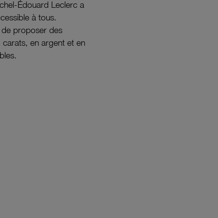
ichel-Édouard Leclerc a
ccessible à tous.
s de proposer des
8 carats, en argent et en
bles.