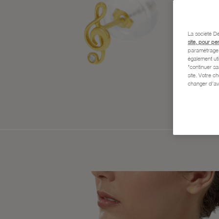
La société De
site, pour pe
paramétrage e
également uti
"continuer s
site. Votre c
changer d'av