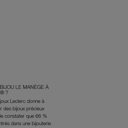
BIJOU LE MANÈGE À
® ?
joux Leclerc donne à
rir des bijoux précieux
s de constater que 66 %
ntrés dans une bijouterie