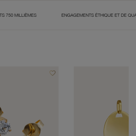
ÈMES
ENGAGEMENTS ÉTHIQUE ET DE QUALITÉ
favorite_border
Ajouter à vos favoris