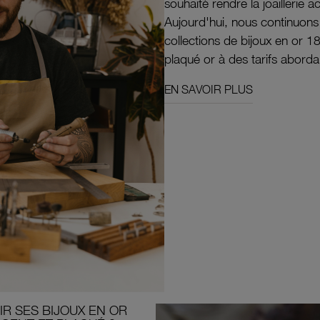
souhaité rendre la joaillerie a
Aujourd'hui, nous continuon
collections de bijoux en or 1
plaqué or à des tarifs aborda
EN SAVOIR PLUS
R SES BIJOUX EN OR