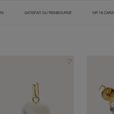
SATISFAIT OU REMBOURSÉ
OR 18 CARATS 750 MILLI
favorite_border
avoris
Ajouter à vos favoris