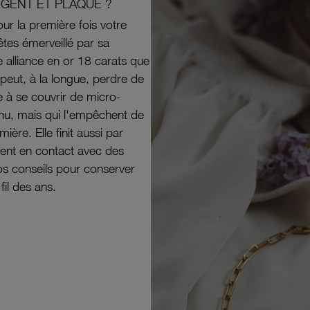
RGENT ET PLAQUÉ ?
ur la première fois votre
êtes émerveillé par sa
e alliance en or 18 carats que
peut, à la longue, perdre de
e à se couvrir de micro-
il nu, mais qui l'empêchent de
mière. Elle finit aussi par
ouvent en contact avec des
nos conseils pour conserver
 fil des ans.