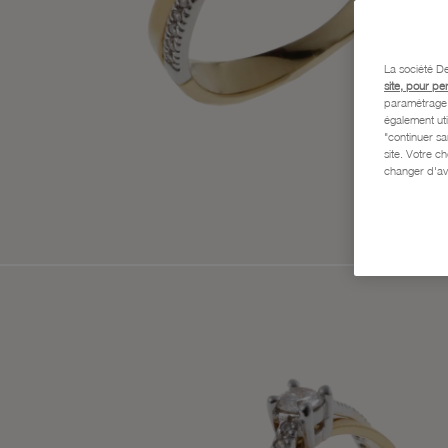
La société De
site, pour pe
paramétrage e
également uti
"continuer s
site. Votre c
changer d'av