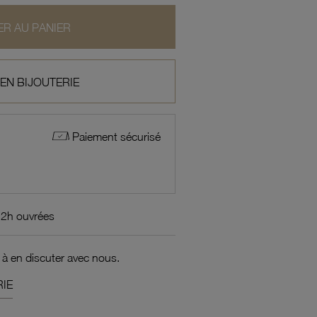
R AU PANIER
 EN BIJOUTERIE
Paiement sécurisé
72h ouvrées
 à en discuter avec nous.
IE