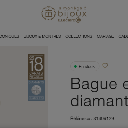
Si
Retour à l'accueil du
You
ICONIQUES
BIJOUX & MONTRES
COLLECTIONS
MARIAGE
CAD
favorite_border
●
En stock
Ajouter à vos f
Bague e
diaman
Référence :
31309129