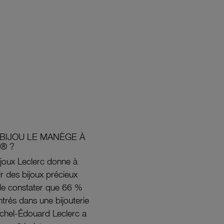
BIJOU LE MANÈGE À
® ?
joux Leclerc donne à
rir des bijoux précieux
s de constater que 66 %
ntrés dans une bijouterie
ichel-Édouard Leclerc a