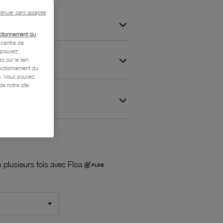
tinuer sans accepter
ctionnement du
centre de
s pouvez
z sur le lien
onctionnement du
is. Vous pouvez
e notre site.
 et Garantie
 plusieurs fois avec Floa