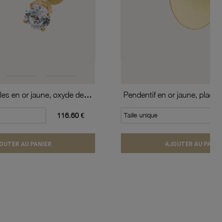
Boucles d'oreilles en or jaune, oxyde de zirconium (moyen modèle).
Pendentif en or jaune, plaque
116.60 €
Taille unique
OUTER AU PANIER
AJOUTER AU PANIE