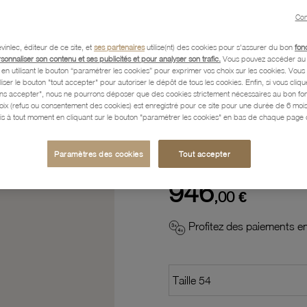
Con
Description
vinlec, éditeur de ce site, et
ses partenaires
utilise(nt) des cookies pour s'assurer du bon
fon
rsonnaliser son contenu et ses publicités et pour analyser son trafic.
Vous pouvez accéder au 
n utilisant le bouton “paramétrer les cookies” pour exprimer vos choix sur les cookies. Vou
Caractéristiques détaillées
liser le bouton "tout accepter" pour autoriser le dépôt de tous les cookies. Enfin, si vous clique
ans accepter", nous ne pourrons déposer que des cookies strictement nécessaires au bon f
hoix (refus ou consentement des cookies) est enregistré pour ce site pour une durée de 6 mo
is à tout moment en cliquant sur le bouton "paramétrer les cookies" en bas de chaque page d
Paiement, Livraison, Retours
Paramètres des cookies
Tout accepter
946
,00 €
Profitez des paiements en