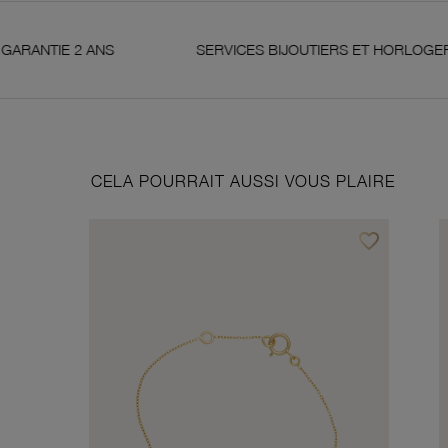
ANS
SERVICES BIJOUTIERS ET HORLOGERS
CELA POURRAIT AUSSI VOUS PLAIRE
favorite_border
Ajouter à vos f