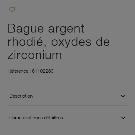
favorite_border
Ajouter à vos favoris
Bague argent
rhodié, oxydes de
zirconium
Référence :
61102283
Description
Caractéristiques détaillées