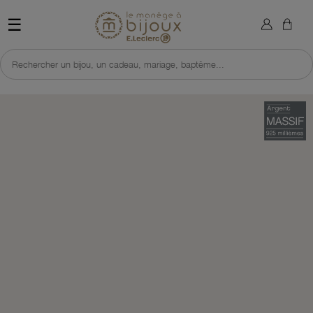
×
Sign in
Retour à l'accueil du site 
☰
You need to be logged in to save products in your wish list.
Rechercher un bijou, un cadeau, mariage, baptême...
Cancel
Sign in