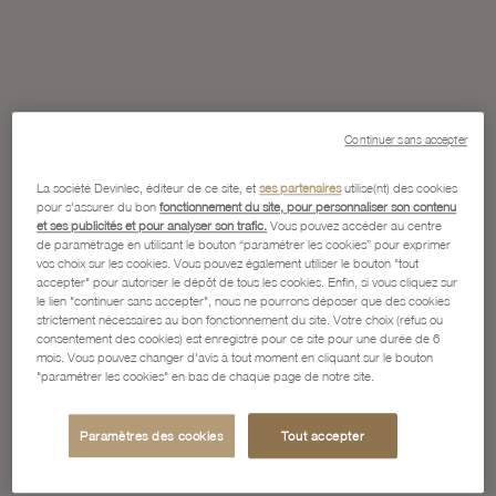
Continuer sans accepter
La société Devinlec, éditeur de ce site, et
ses partenaires
utilise(nt) des cookies
pour s'assurer du bon
fonctionnement du site, pour personnaliser son contenu
et ses publicités et pour analyser son trafic.
Vous pouvez accéder au centre
de paramétrage en utilisant le bouton “paramétrer les cookies” pour exprimer
vos choix sur les cookies. Vous pouvez également utiliser le bouton "tout
accepter" pour autoriser le dépôt de tous les cookies. Enfin, si vous cliquez sur
le lien "continuer sans accepter", nous ne pourrons déposer que des cookies
strictement nécessaires au bon fonctionnement du site. Votre choix (refus ou
consentement des cookies) est enregistré pour ce site pour une durée de 6
mois. Vous pouvez changer d'avis à tout moment en cliquant sur le bouton
"paramétrer les cookies" en bas de chaque page de notre site.
Paramètres des cookies
Tout accepter