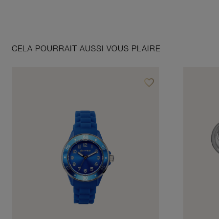
CELA POURRAIT AUSSI VOUS PLAIRE
favorite_border
Ajouter à vos favoris