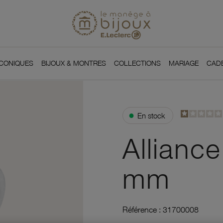
Si
Retour à l'accueil du
You
ICONIQUES
BIJOUX & MONTRES
COLLECTIONS
MARIAGE
CAD
●
En stock
Allianc
mm
Référence :
31700008