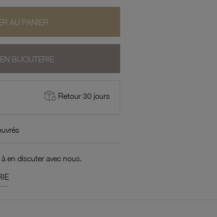
R AU PANIER
 EN BIJOUTERIE
Retour 30 jours
ouvrés
 à en discuter avec nous.
IE