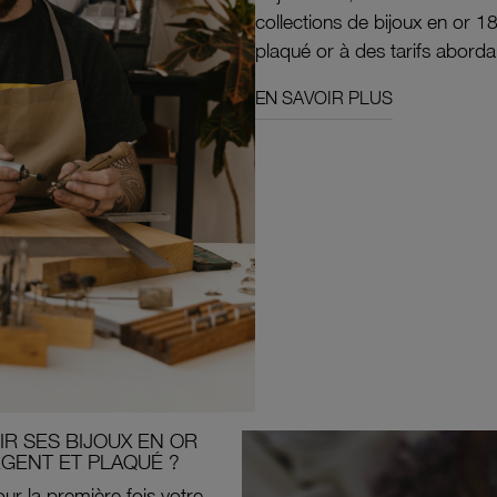
collections de bijoux en or 1
plaqué or à des tarifs aborda
EN SAVOIR PLUS
R SES BIJOUX EN OR
RGENT ET PLAQUÉ ?
ur la première fois votre