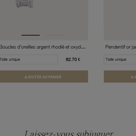
Boucles d'oreilles argent rhodié et oxydes de zirconium
Pendentif or j
Taille unique
62.70 €
Taille unique
AJOUTER AU PANIER
AJ
Laissez-vous subjuguer