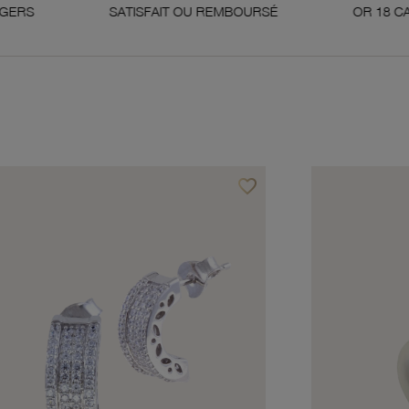
SATISFAIT OU REMBOURSÉ
OR 18 CARATS 750 M
favorite_border
avoris
Ajouter à vos favoris