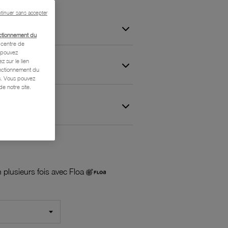
tinuer sans accepter
ctionnement du
centre de
s pouvez
z sur le lien
onctionnement du
is. Vous pouvez
e notre site.
 et Garantie
 plusieurs fois avec Floa