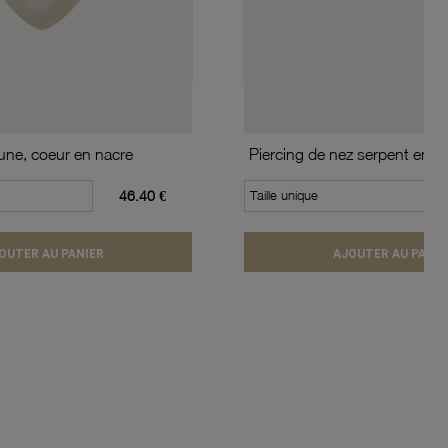
aune, coeur en nacre
Piercing de nez serpent en or
46.40 €
Taille unique
OUTER AU PANIER
AJOUTER AU PANIE