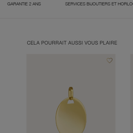
E 2 ANS
SERVICES BIJOUTIERS ET HORLOGERS
CELA POURRAIT AUSSI VOUS PLAIRE
favorite_border
Ajouter à vos f