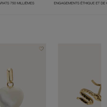
ILLIÈMES
ENGAGEMENTS ÉTHIQUE ET DE QUALITÉ
favorite_border
Ajouter à vos favoris