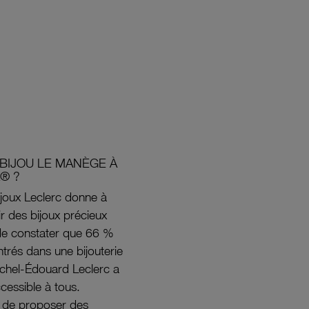
BIJOU LE MANÈGE À
® ?
joux Leclerc donne à
rir des bijoux précieux
s de constater que 66 %
ntrés dans une bijouterie
ichel-Édouard Leclerc a
ccessible à tous.
s de proposer des