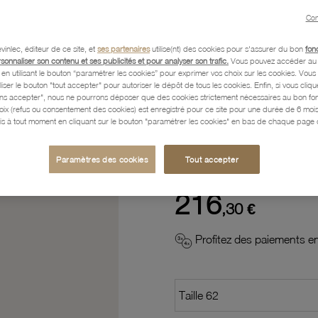
Con
Description
vinlec, éditeur de ce site, et
ses partenaires
utilise(nt) des cookies pour s'assurer du bon
fon
rsonnaliser son contenu et ses publicités et pour analyser son trafic.
Vous pouvez accéder au 
n utilisant le bouton “paramétrer les cookies” pour exprimer vos choix sur les cookies. Vou
liser le bouton "tout accepter" pour autoriser le dépôt de tous les cookies. Enfin, si vous clique
Caractéristiques détaillées
ans accepter", nous ne pourrons déposer que des cookies strictement nécessaires au bon f
hoix (refus ou consentement des cookies) est enregistré pour ce site pour une durée de 6 mo
is à tout moment en cliquant sur le bouton "paramétrer les cookies" en bas de chaque page d
Paiement, Livraison, Retours
Paramètres des cookies
Tout accepter
216
,30 €
Profitez des paiements en