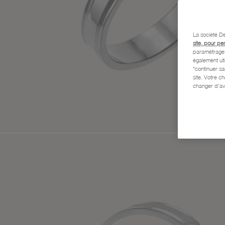
La société De
site, pour pe
paramétrage e
également uti
"continuer s
site. Votre c
changer d'av