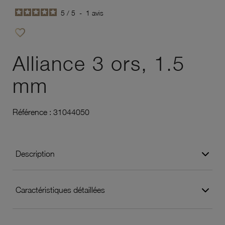
5
/
5
-
1
avis
favorite_border
Ajouter à vos favoris
Alliance 3 ors, 1.5
mm
Référence :
31044050
Description
Caractéristiques détaillées