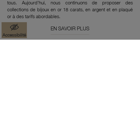
tous. Aujourd'hui, nous continuons de proposer des
collections de bijoux en or 18 carats, en argent et en plaqué
or à des tarifs abordables.
EN SAVOIR PLUS
Accessibilité