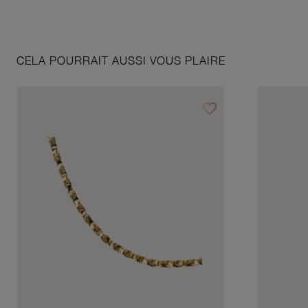
CELA POURRAIT AUSSI VOUS PLAIRE
favorite_border
Ajouter à vos favoris