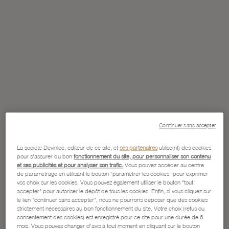
Continuer sans accepter
La société Devinlec, éditeur de ce site, et
ses partenaires
utilise(nt) des cookies
pour s'assurer du bon
fonctionnement du site, pour personnaliser son contenu
et ses publicités et pour analyser son trafic.
Vous pouvez accéder au centre
de paramétrage en utilisant le bouton “paramétrer les cookies” pour exprimer
vos choix sur les cookies. Vous pouvez également utiliser le bouton "tout
accepter" pour autoriser le dépôt de tous les cookies. Enfin, si vous cliquez sur
le lien "continuer sans accepter", nous ne pourrons déposer que des cookies
strictement nécessaires au bon fonctionnement du site. Votre choix (refus ou
consentement des cookies) est enregistré pour ce site pour une durée de 6
mois. Vous pouvez changer d'avis à tout moment en cliquant sur le bouton