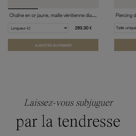
Chaîne en or jaune, maille vénitienne diamantée et torsadée
Piercing 
263.30 €
Taille uniqu
AJOUTER AU PANIER
Laissez-vous subjuguer
par la tendresse