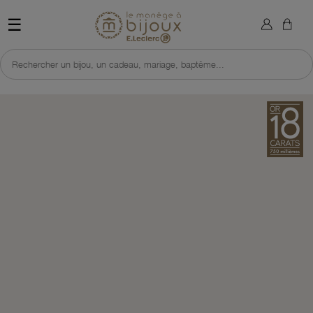
×
Sign in
Retour à l'accueil du site 
☰
You need to be logged in to save products in your wish list.
Rechercher un bijou, un cadeau, mariage, baptême...
Cancel
Sign in