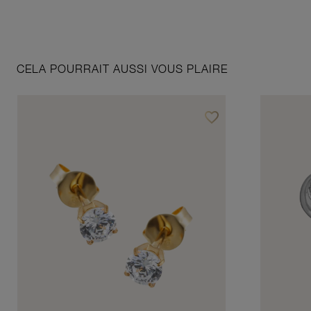
CELA POURRAIT AUSSI VOUS PLAIRE
favorite_border
Ajouter à vos favoris