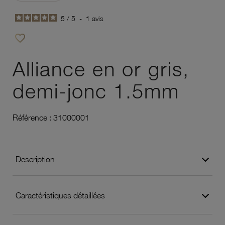
5
/
5
-
1
avis
favorite_border
Ajouter à vos favoris
Alliance en or gris,
demi-jonc 1.5mm
Référence :
31000001
Description
Caractéristiques détaillées