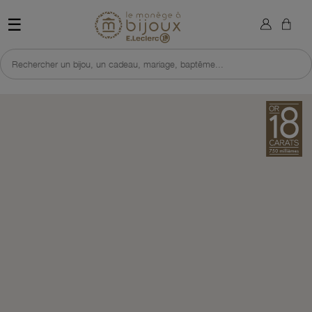
×
Sign in
Retour à l'accueil du site 
☰
You need to be logged in to save products in your wish list.
Rechercher un bijou, un cadeau, mariage, baptême...
Cancel
Sign in