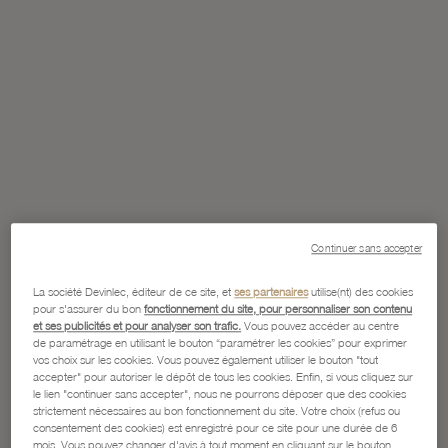
Continuer sans accepter
La société Devinlec, éditeur de ce site, et
ses partenaires
utilise(nt) des cookies
pour s'assurer du bon
fonctionnement du site, pour personnaliser son contenu
et ses publicités et pour analyser son trafic.
Vous pouvez accéder au centre
de paramétrage en utilisant le bouton “paramétrer les cookies” pour exprimer
vos choix sur les cookies. Vous pouvez également utiliser le bouton "tout
accepter" pour autoriser le dépôt de tous les cookies. Enfin, si vous cliquez sur
le lien "continuer sans accepter", nous ne pourrons déposer que des cookies
strictement nécessaires au bon fonctionnement du site. Votre choix (refus ou
consentement des cookies) est enregistré pour ce site pour une durée de 6
mois. Vous pouvez changer d'avis à tout moment en cliquant sur le bouton