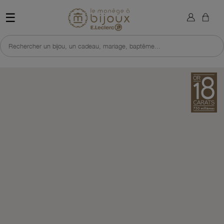
×
Sign in
Retour à l'accueil du site 
☰
You need to be logged in to save products in your wish list.
Rechercher un bijou, un cadeau, mariage, baptême...
Cancel
Sign in