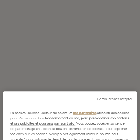
Continuer sans accepter
La société Devinlec, éditeur de ce site, et
ses partenaires
utilise(nt) des cookies
pour s'assurer du bon
fonctionnement du site, pour personnaliser son contenu
et ses publicités et pour analyser son trafic.
Vous pouvez accéder au centre
de paramétrage en utilisant le bouton “paramétrer les cookies” pour exprimer
vos choix sur les cookies. Vous pouvez également utiliser le bouton "tout
accepter" pour autoriser le dépôt de tous les cookies. Enfin, si vous cliquez sur