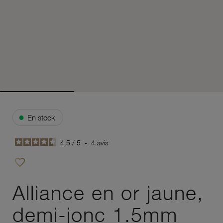
●
En stock
4.5
/
5
-
4
avis
favorite_border
Ajouter à vos favoris
Alliance en or jaune,
demi-jonc 1.5mm