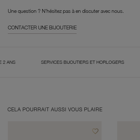
Une question ? N'hésitez pas à en discuter avec nous.
CONTACTER UNE BIJOUTERIE
SERVICES BIJOUTIERS ET HORLOGERS
SAT
CELA POURRAIT AUSSI VOUS PLAIRE
favorite_border
Ajouter à vos favoris