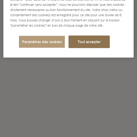
le lien "continuer sans accepter", nous ne pourrons déposer que des cookies
strictement nécessaires au bon fonctionnement du site. Votre choix (refus ou
consentement des cookies) est enregistré pour ce site pour une durée de 6
mois. Vous pouvez changer d'avis à tout moment en cliquant sur le bouton
"paramétrer les cookies" en bas de chaque page de notre site.
Paramètres des cookies
Tout accepter