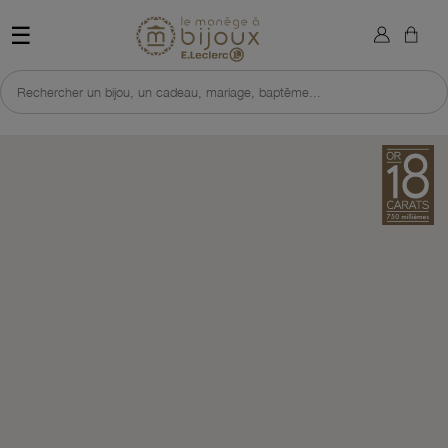
×
Sign in
Retour à l'accueil du site 
☰
You need to be logged in to save products in your wish list.
Rechercher un bijou, un cadeau, mariage, baptême...
Cancel
Sign in