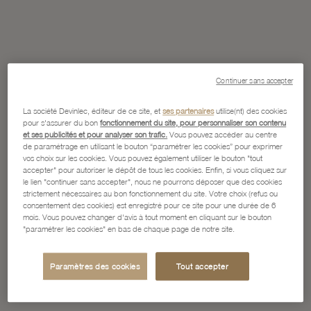
Continuer sans accepter
La société Devinlec, éditeur de ce site, et
ses partenaires
utilise(nt) des cookies
pour s'assurer du bon
fonctionnement du site, pour personnaliser son contenu
et ses publicités et pour analyser son trafic.
Vous pouvez accéder au centre
de paramétrage en utilisant le bouton “paramétrer les cookies” pour exprimer
vos choix sur les cookies. Vous pouvez également utiliser le bouton "tout
accepter" pour autoriser le dépôt de tous les cookies. Enfin, si vous cliquez sur
le lien "continuer sans accepter", nous ne pourrons déposer que des cookies
strictement nécessaires au bon fonctionnement du site. Votre choix (refus ou
consentement des cookies) est enregistré pour ce site pour une durée de 6
mois. Vous pouvez changer d'avis à tout moment en cliquant sur le bouton
"paramétrer les cookies" en bas de chaque page de notre site.
Paramètres des cookies
Tout accepter