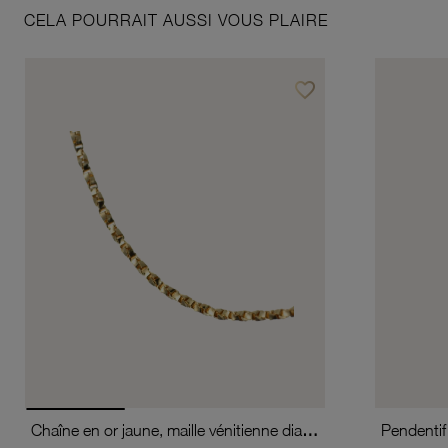
CELA POURRAIT AUSSI VOUS PLAIRE
favorite_border
Ajouter à vos favoris
Chaîne en or jaune, maille vénitienne diamantée et torsadée
Pendentif