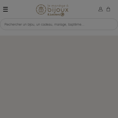
×
Sign in
Retour à l'accueil du site 
☰
You need to be logged in to save products in your wish list.
Rechercher un bijou, un cadeau, mariage, baptême...
Cancel
Sign in