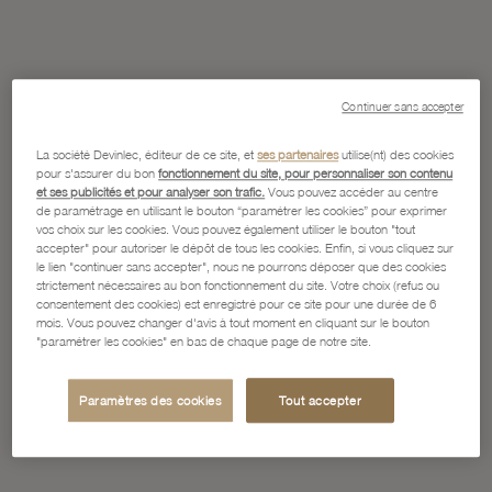
Continuer sans accepter
La société Devinlec, éditeur de ce site, et
ses partenaires
utilise(nt) des cookies
pour s'assurer du bon
fonctionnement du site, pour personnaliser son contenu
et ses publicités et pour analyser son trafic.
Vous pouvez accéder au centre
de paramétrage en utilisant le bouton “paramétrer les cookies” pour exprimer
vos choix sur les cookies. Vous pouvez également utiliser le bouton "tout
accepter" pour autoriser le dépôt de tous les cookies. Enfin, si vous cliquez sur
le lien "continuer sans accepter", nous ne pourrons déposer que des cookies
strictement nécessaires au bon fonctionnement du site. Votre choix (refus ou
consentement des cookies) est enregistré pour ce site pour une durée de 6
mois. Vous pouvez changer d'avis à tout moment en cliquant sur le bouton
"paramétrer les cookies" en bas de chaque page de notre site.
Paramètres des cookies
Tout accepter