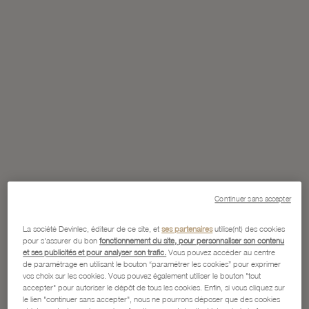
Continuer sans accepter
La société Devinlec, éditeur de ce site, et
ses partenaires
utilise(nt) des cookies
pour s'assurer du bon
fonctionnement du site, pour personnaliser son contenu
et ses publicités et pour analyser son trafic.
Vous pouvez accéder au centre
de paramétrage en utilisant le bouton “paramétrer les cookies” pour exprimer
vos choix sur les cookies. Vous pouvez également utiliser le bouton "tout
accepter" pour autoriser le dépôt de tous les cookies. Enfin, si vous cliquez sur
le lien "continuer sans accepter", nous ne pourrons déposer que des cookies