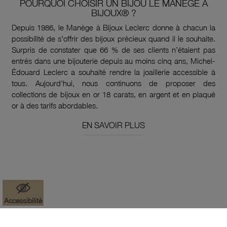
POURQUOI CHOISIR UN BIJOU LE MANÈGE À
BIJOUX® ?
Depuis 1986, le Manège à Bijoux Leclerc donne à chacun la
possibilité de s'offrir des bijoux précieux quand il le souhaite.
Surpris de constater que 66 % de ses clients n’étaient pas
entrés dans une bijouterie depuis au moins cinq ans, Michel-
Édouard Leclerc a souhaité rendre la joaillerie accessible à
tous. Aujourd'hui, nous continuons de proposer des
collections de bijoux en or 18 carats, en argent et en plaqué
or à des tarifs abordables.
EN SAVOIR PLUS
Accessibilité