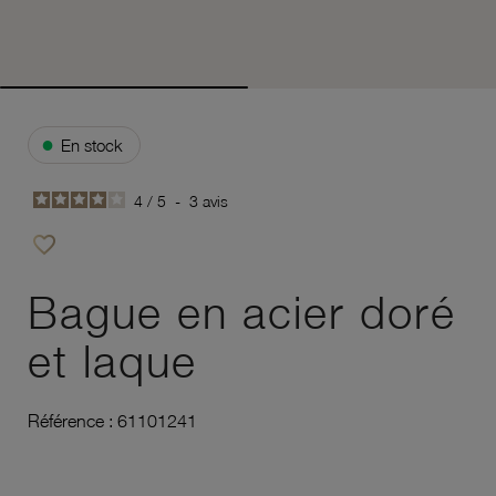
●
En stock
4
/
5
-
3
avis
favorite_border
Ajouter à vos favoris
Bague en acier doré
et laque
Référence :
61101241