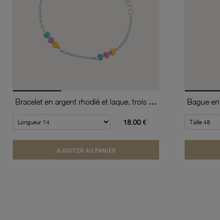
Bracelet en argent rhodié et laque, trois coeurs
Bague en 
18.00 €
AJOUTER AU PANIER