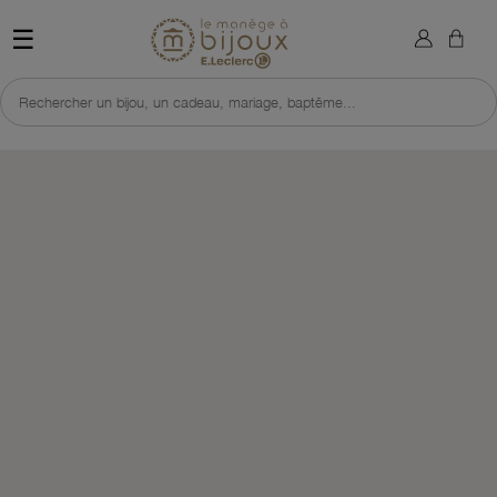
×
Sign in
Retour à l'accueil du site 
☰
You need to be logged in to save products in your wish list.
Rechercher un bijou, un cadeau, mariage, baptême...
Cancel
Sign in