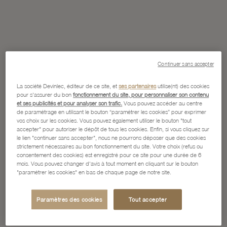
Continuer sans accepter
La société Devinlec, éditeur de ce site, et
ses partenaires
utilise(nt) des cookies
pour s'assurer du bon
fonctionnement du site, pour personnaliser son contenu
et ses publicités et pour analyser son trafic.
Vous pouvez accéder au centre
de paramétrage en utilisant le bouton “paramétrer les cookies” pour exprimer
vos choix sur les cookies. Vous pouvez également utiliser le bouton "tout
accepter" pour autoriser le dépôt de tous les cookies. Enfin, si vous cliquez sur
le lien "continuer sans accepter", nous ne pourrons déposer que des cookies
strictement nécessaires au bon fonctionnement du site. Votre choix (refus ou
consentement des cookies) est enregistré pour ce site pour une durée de 6
mois. Vous pouvez changer d'avis à tout moment en cliquant sur le bouton
"paramétrer les cookies" en bas de chaque page de notre site.
Paramètres des cookies
Tout accepter