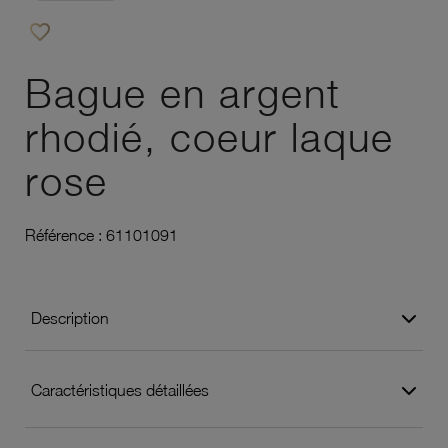
favorite_border
Ajouter à vos favoris
Bague en argent
rhodié, coeur laque
rose
Référence :
61101091
Description
Caractéristiques détaillées