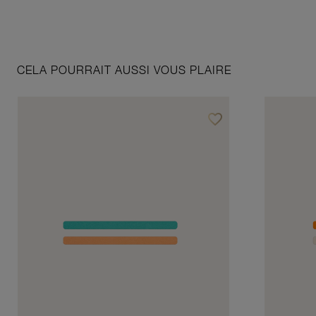
CELA POURRAIT AUSSI VOUS PLAIRE
favorite_border
Ajouter à vos favoris