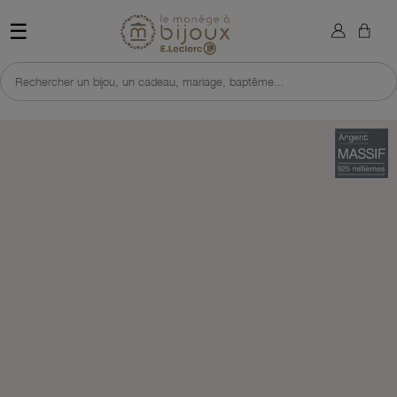
×
Sign in
Retour à l'accueil du site 
☰
You need to be logged in to save products in your wish list.
Rechercher un bijou, un cadeau, mariage, baptême...
Cancel
Sign in