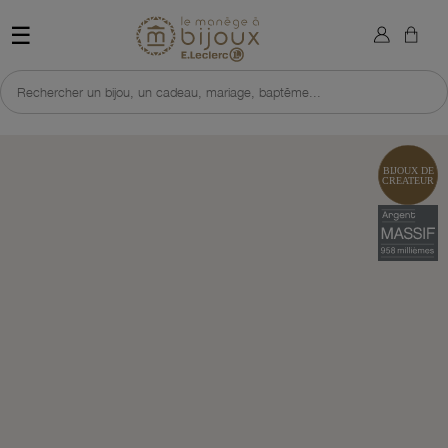
×
Sign in
Retour à l'accueil du site 
☰
You need to be logged in to save products in your wish list.
Rechercher un bijou, un cadeau, mariage, baptême...
Cancel
Sign in