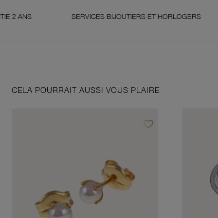
ANS
SERVICES BIJOUTIERS ET HORLOGERS
CELA POURRAIT AUSSI VOUS PLAIRE
favorite_border
Ajouter à vos favoris