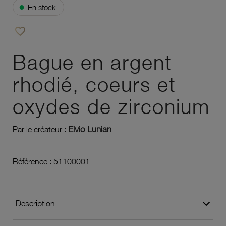
●
En stock
favorite_border
Ajouter à vos favoris
Bague en argent
rhodié, coeurs et
oxydes de zirconium
Elvio Lunian
Par le créateur :
Référence :
51100001
Description