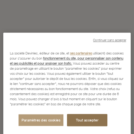
Continuer sans accepter
La société Devinlec, éditeur de ce site, et
ses partenaires
utilise(nt) des cookies
pour s'assurer du bon
fonctionnement du site, pour personnaliser son contenu
et ses publicités et pour analyser son trafic.
Vous pouvez accéder au centre
de paramétrage en utilisant le bouton “paramétrer les cookies” pour exprimer
vos choix sur les cookies. Vous pouvez également utiliser le bouton "tout
accepter" pour autoriser le dépôt de tous les cookies. Enfin, si vous cliquez sur
le lien "continuer sans accepter", nous ne pourrons déposer que des cookies
strictement nécessaires au bon fonctionnement du site. Votre choix (refus ou
consentement des cookies) est enregistré pour ce site pour une durée de 6
mois. Vous pouvez changer d'avis à tout moment en cliquant sur le bouton
"paramétrer les cookies" en bas de chaque page de notre site.
Paramètres des cookies
Tout accepter