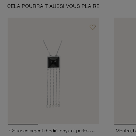
CELA POURRAIT AUSSI VOUS PLAIRE
favorite_border
Ajouter à vos favoris
Collier en argent rhodié, onyx et perles de culture