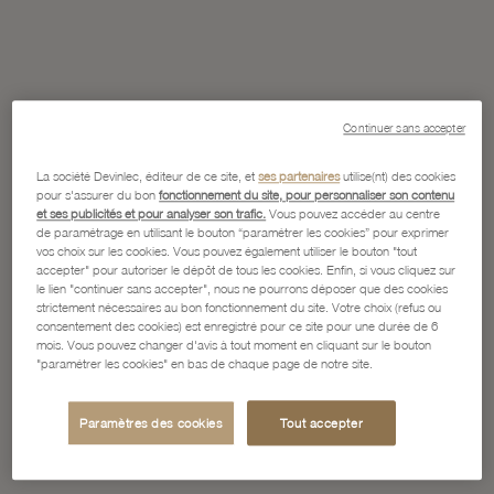
Continuer sans accepter
La société Devinlec, éditeur de ce site, et
ses partenaires
utilise(nt) des cookies
pour s'assurer du bon
fonctionnement du site, pour personnaliser son contenu
et ses publicités et pour analyser son trafic.
Vous pouvez accéder au centre
de paramétrage en utilisant le bouton “paramétrer les cookies” pour exprimer
vos choix sur les cookies. Vous pouvez également utiliser le bouton "tout
accepter" pour autoriser le dépôt de tous les cookies. Enfin, si vous cliquez sur
le lien "continuer sans accepter", nous ne pourrons déposer que des cookies
strictement nécessaires au bon fonctionnement du site. Votre choix (refus ou
consentement des cookies) est enregistré pour ce site pour une durée de 6
mois. Vous pouvez changer d'avis à tout moment en cliquant sur le bouton
"paramétrer les cookies" en bas de chaque page de notre site.
Paramètres des cookies
Tout accepter