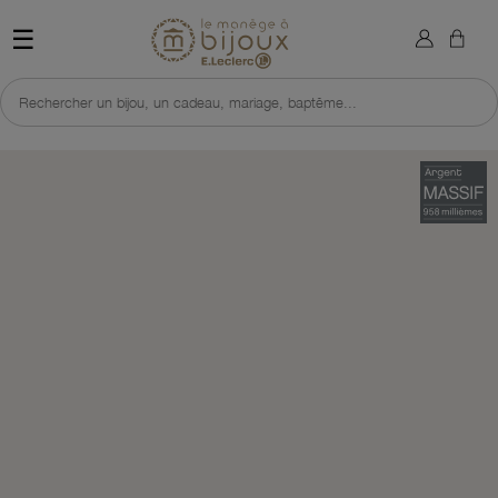
×
Sign in
Retour à l'accueil du site 
☰
You need to be logged in to save products in your wish list.
Rechercher un bijou, un cadeau, mariage, baptême...
Cancel
Sign in