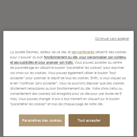
Continuer sans accepter
La société Devinlec, éditeur de ce site, et
ses partenaires
utilise(nt) des cookies
pour s'assurer du bon
fonctionnement du site, pour personnaliser son contenu
et ses publicités et pour analyser son trafic.
Vous pouvez accéder au centre
de paramétrage en utilisant le bouton “paramétrer les cookies” pour exprimer
vos choix sur les cookies. Vous pouvez également utiliser le bouton "tout
accepter" pour autoriser le dépôt de tous les cookies. Enfin, si vous cliquez sur
le lien "continuer sans accepter", nous ne pourrons déposer que des cookies
strictement nécessaires au bon fonctionnement du site. Votre choix (refus ou
consentement des cookies) est enregistré pour ce site pour une durée de 6
mois. Vous pouvez changer d'avis à tout moment en cliquant sur le bouton
"paramétrer les cookies" en bas de chaque page de notre site.
Paramètres des cookies
Tout accepter