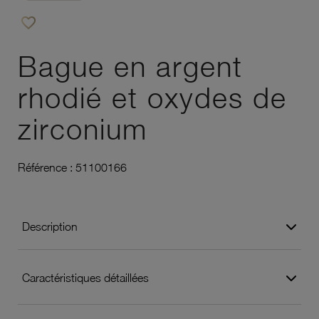
favorite_border
Ajouter à vos favoris
Bague en argent
rhodié et oxydes de
zirconium
Référence :
51100166
Description
Caractéristiques détaillées