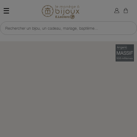
×
Sign in
Retour à l'accueil du site 
☰
You need to be logged in to save products in your wish list.
Rechercher un bijou, un cadeau, mariage, baptême...
Cancel
Sign in