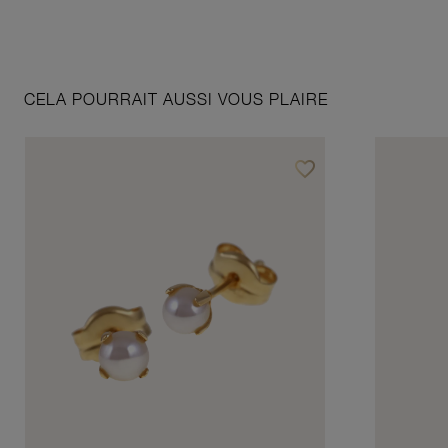
CELA POURRAIT AUSSI VOUS PLAIRE
favorite_border
Ajouter à vos favoris