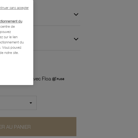
tinuer sans accepter
ctionnement du
centre de
s pouvez
z sur le lien
 et Garantie
onctionnement du
is. Vous pouvez
e notre site.
 plusieurs fois avec Floa
R AU PANIER