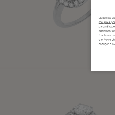
La société De
site, pour pe
paramétrage e
également uti
"continuer s
site. Votre c
changer d'av