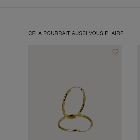
CELA POURRAIT AUSSI VOUS PLAIRE
favorite_border
Ajouter à vos f