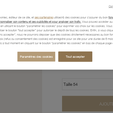
Con
Caractéristiques détaillées
vinlec, éditeur de ce site, et
ses partenaires
utilise(nt) des cookies pour s'assurer du bon
fon
rsonnaliser son contenu et ses publicités et pour analyser son trafic.
Vous pouvez accéder au 
n utilisant le bouton “paramétrer les cookies” pour exprimer vos choix sur les cookies. Vou
liser le bouton "tout accepter" pour autoriser le dépôt de tous les cookies. Enfin, si vous clique
Paiement, Livraison, Retours
ans accepter", nous ne pourrons déposer que des cookies strictement nécessaires au bon f
hoix (refus ou consentement des cookies) est enregistré pour ce site pour une durée de 6 mo
is à tout moment en cliquant sur le bouton "paramétrer les cookies" en bas de chaque page d
35
,60 €
Paramètres des cookies
Tout accepter
Profitez des paiements en
AJOUTE