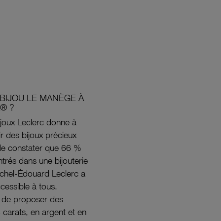
BIJOU LE MANÈGE À
® ?
joux Leclerc donne à
rir des bijoux précieux
s de constater que 66 %
ntrés dans une bijouterie
ichel-Édouard Leclerc a
ccessible à tous.
s de proposer des
8 carats, en argent et en