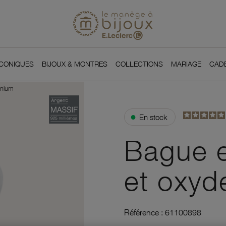
Si
Retour à l'accueil du
You
ICONIQUES
BIJOUX & MONTRES
COLLECTIONS
MARIAGE
CAD
onium
●
En stock
Bague e
et oxyd
Référence :
61100898