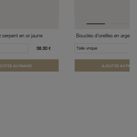
z serpent en or jaune
Boucles d'oreilles en argent 
38.30 €
Taille unique
OUTER AU PANIER
AJOUTER AU PANIE