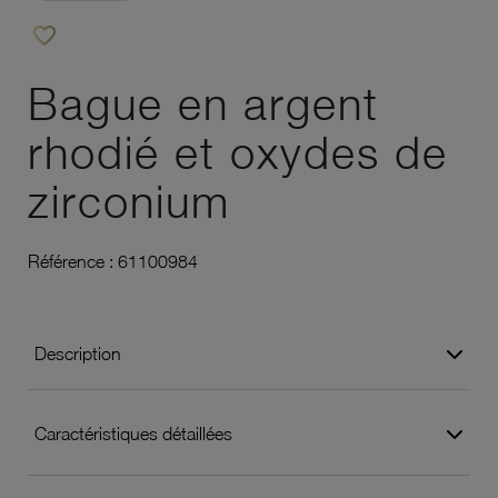
favorite_border
Ajouter à vos favoris
Bague en argent
rhodié et oxydes de
zirconium
Référence :
61100984
Description
Caractéristiques détaillées