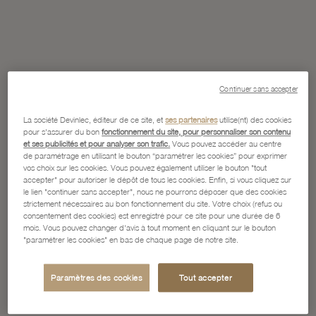
Continuer sans accepter
La société Devinlec, éditeur de ce site, et
ses partenaires
utilise(nt) des cookies
pour s'assurer du bon
fonctionnement du site, pour personnaliser son contenu
et ses publicités et pour analyser son trafic.
Vous pouvez accéder au centre
de paramétrage en utilisant le bouton “paramétrer les cookies” pour exprimer
vos choix sur les cookies. Vous pouvez également utiliser le bouton "tout
accepter" pour autoriser le dépôt de tous les cookies. Enfin, si vous cliquez sur
le lien "continuer sans accepter", nous ne pourrons déposer que des cookies
strictement nécessaires au bon fonctionnement du site. Votre choix (refus ou
consentement des cookies) est enregistré pour ce site pour une durée de 6
mois. Vous pouvez changer d'avis à tout moment en cliquant sur le bouton
"paramétrer les cookies" en bas de chaque page de notre site.
Paramètres des cookies
Tout accepter