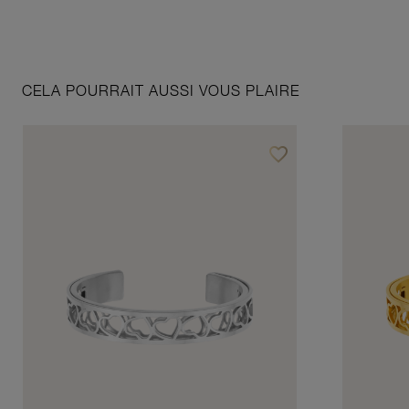
CELA POURRAIT AUSSI VOUS PLAIRE
favorite_border
Ajouter à vos favoris