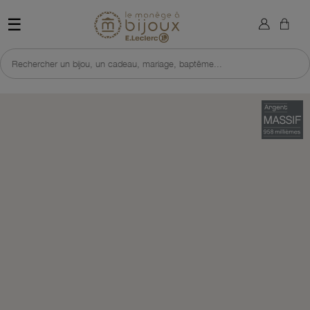
×
Sign in
Retour à l'accueil du site 
☰
You need to be logged in to save products in your wish list.
Rechercher un bijou, un cadeau, mariage, baptême...
Cancel
Sign in