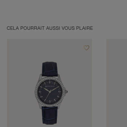
CELA POURRAIT AUSSI VOUS PLAIRE
favorite_border
Ajouter à vos favoris