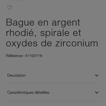
favorite_border
Ajouter à vos favoris
Bague en argent
rhodié, spirale et
oxydes de zirconium
Référence :
51100119
Description
Caractéristiques détaillées