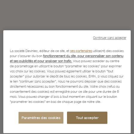
Continuer sans accepter
La société Devinlec, éditeur de ce site, et
ses partenaires
utilise(nt) des cookies
pour s'assurer du bon
fonctionnement du site, pour personnaliser son contenu
et ses publicités et pour analyser son trafic.
Vous pouvez accéder au centre
de paramétrage en utilisant le bouton “paramétrer les cookies” pour exprimer
vos choix sur les cookies. Vous pouvez également utiliser le bouton "tout
accepter" pour autoriser le dépôt de tous les cookies. Enfin, si vous cliquez sur
le lien "continuer sans accepter", nous ne pourrons déposer que des cookies
strictement nécessaires au bon fonctionnement du site. Votre choix (refus ou
consentement des cookies) est enregistré pour ce site pour une durée de 6
mois. Vous pouvez changer d'avis à tout moment en cliquant sur le bouton
"paramétrer les cookies" en bas de chaque page de notre site.
Paramètres des cookies
Tout accepter