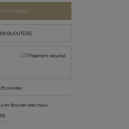
R AU PANIER
 EN BIJOUTERIE
Paiement sécurisé
72h ouvrées
 à en discuter avec nous.
IE