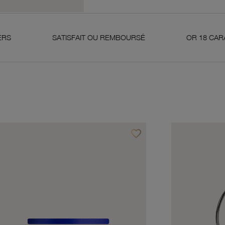
SATISFAIT OU REMBOURSÉ
OR 18 CARATS 750 MILLI
favorite_border
avoris
Ajouter à vos favoris