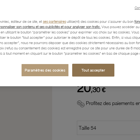
Con
Description
vinlec, éditeur de ce site, et
ses partenaires
utilise(nt) des cookies pour s'assurer du bon
fon
rsonnaliser son contenu et ses publicités et pour analyser son trafic.
Vous pouvez accéder au 
n utilisant le bouton “paramétrer les cookies” pour exprimer vos choix sur les cookies. Vou
Caractéristiques détaillées
liser le bouton "tout accepter" pour autoriser le dépôt de tous les cookies. Enfin, si vous clique
ans accepter", nous ne pourrons déposer que des cookies strictement nécessaires au bon f
hoix (refus ou consentement des cookies) est enregistré pour ce site pour une durée de 6 mo
is à tout moment en cliquant sur le bouton "paramétrer les cookies" en bas de chaque page d
Paiement, Livraison, Retours
Paramètres des cookies
Tout accepter
20
,30 €
Profitez des paiements en