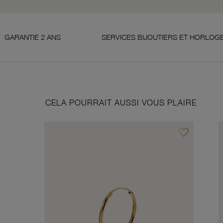
ANS
SERVICES BIJOUTIERS ET HORLOGERS
CELA POURRAIT AUSSI VOUS PLAIRE
favorite_border
Ajouter à vos f