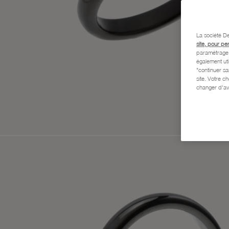
La société De
site, pour pe
paramétrage e
également uti
"continuer s
site. Votre c
changer d'av