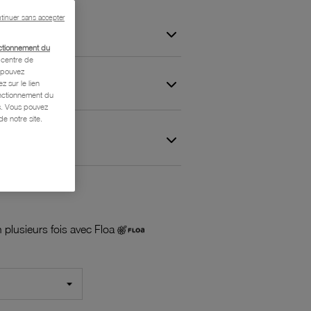
tinuer sans accepter
ctionnement du
centre de
s pouvez
z sur le lien
onctionnement du
is. Vous pouvez
e notre site.
 et Garantie
 plusieurs fois avec Floa