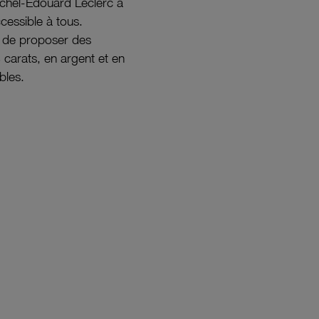
ichel-Édouard Leclerc a
ccessible à tous.
s de proposer des
8 carats, en argent et en
bles.