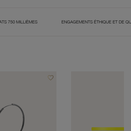
ÈMES
ENGAGEMENTS ÉTHIQUE ET DE QUALITÉ
favorite_border
Ajouter à vos favoris