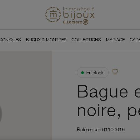
Si
Retour à l'accueil du
You
ICONIQUES
BIJOUX & MONTRES
COLLECTIONS
MARIAGE
CAD
favorite_border
●
En stock
Ajouter à vos f
Bague 
noire, p
Référence :
61100019