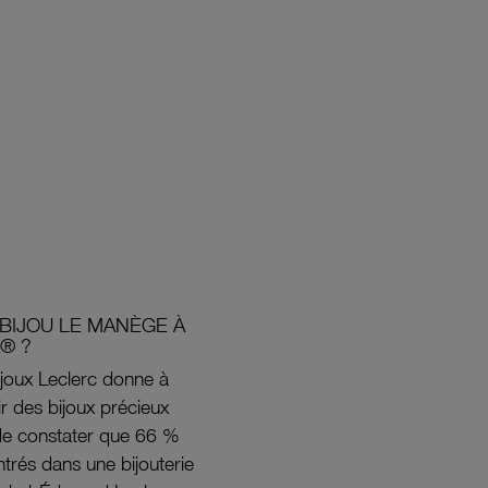
BIJOU LE MANÈGE À
® ?
joux Leclerc donne à
rir des bijoux précieux
s de constater que 66 %
ntrés dans une bijouterie