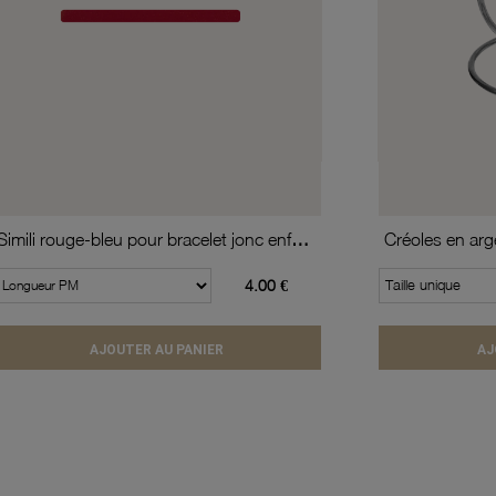
Simili rouge-bleu pour bracelet jonc enfant Méli Versa, 10mm
4.00 €
Taille unique
AJOUTER AU PANIER
AJ