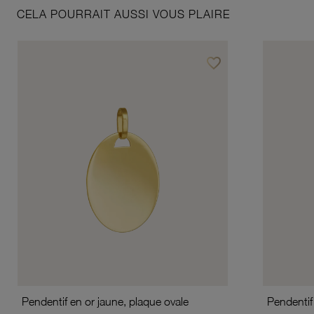
CELA POURRAIT AUSSI VOUS PLAIRE
favorite_border
Ajouter à vos favoris
Pendentif en or jaune, plaque ovale