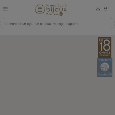
×
Sign in
Retour à l'accueil du site 
☰
You need to be logged in to save products in your wish list.
Rechercher un bijou, un cadeau, mariage, baptême...
Cancel
Sign in