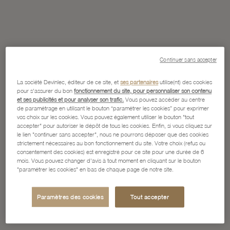
Continuer sans accepter
La société Devinlec, éditeur de ce site, et
ses partenaires
utilise(nt) des cookies
pour s'assurer du bon
fonctionnement du site, pour personnaliser son contenu
et ses publicités et pour analyser son trafic.
Vous pouvez accéder au centre
de paramétrage en utilisant le bouton “paramétrer les cookies” pour exprimer
vos choix sur les cookies. Vous pouvez également utiliser le bouton "tout
accepter" pour autoriser le dépôt de tous les cookies. Enfin, si vous cliquez sur
le lien "continuer sans accepter", nous ne pourrons déposer que des cookies
strictement nécessaires au bon fonctionnement du site. Votre choix (refus ou
consentement des cookies) est enregistré pour ce site pour une durée de 6
mois. Vous pouvez changer d'avis à tout moment en cliquant sur le bouton
"paramétrer les cookies" en bas de chaque page de notre site.
Paramètres des cookies
Tout accepter