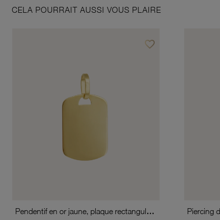
CELA POURRAIT AUSSI VOUS PLAIRE
favorite_border
Ajouter à vos favoris
Pendentif en or jaune, plaque rectangulaire
Piercing 