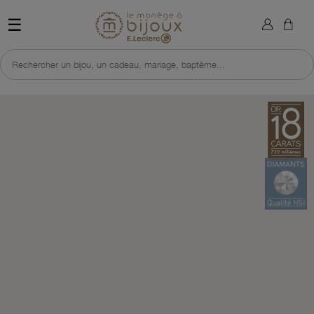
×
Sign in
Retour à l'accueil du site 
☰
You need to be logged in to save products in your wish list.
Rechercher un bijou, un cadeau, mariage, baptême...
Cancel
Sign in