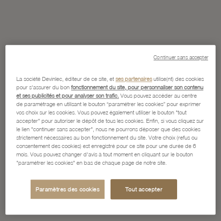
Continuer sans accepter
La société Devinlec, éditeur de ce site, et
ses partenaires
utilise(nt) des cookies
pour s'assurer du bon
fonctionnement du site, pour personnaliser son contenu
et ses publicités et pour analyser son trafic.
Vous pouvez accéder au centre
de paramétrage en utilisant le bouton “paramétrer les cookies” pour exprimer
vos choix sur les cookies. Vous pouvez également utiliser le bouton "tout
accepter" pour autoriser le dépôt de tous les cookies. Enfin, si vous cliquez sur
le lien "continuer sans accepter", nous ne pourrons déposer que des cookies
strictement nécessaires au bon fonctionnement du site. Votre choix (refus ou
consentement des cookies) est enregistré pour ce site pour une durée de 6
mois. Vous pouvez changer d'avis à tout moment en cliquant sur le bouton
"paramétrer les cookies" en bas de chaque page de notre site.
Paramètres des cookies
Tout accepter