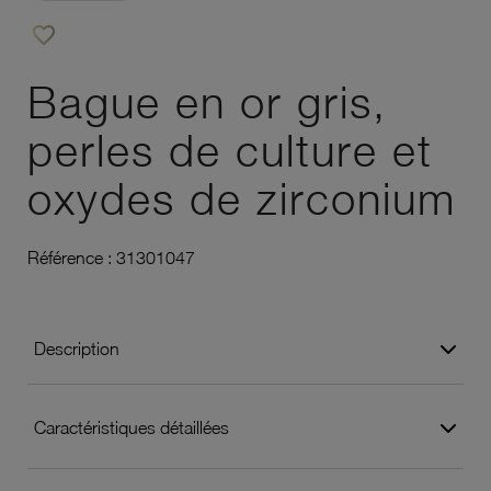
favorite_border
Ajouter à vos favoris
Bague en or gris,
perles de culture et
oxydes de zirconium
Référence :
31301047
Description
Caractéristiques détaillées