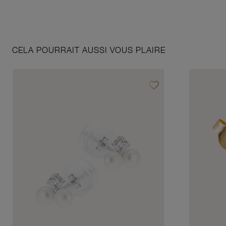
CELA POURRAIT AUSSI VOUS PLAIRE
favorite_border
Ajouter à vos favoris