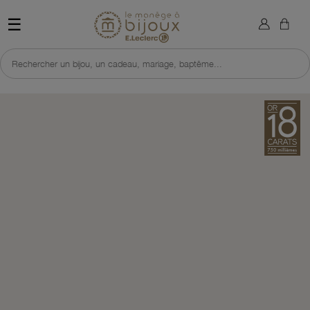
×
Sign in
Retour à l'accueil du site 
☰
You need to be logged in to save products in your wish list.
Rechercher un bijou, un cadeau, mariage, baptême...
Cancel
Sign in