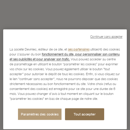
Continuer sans accepter
La société Devinlec, éditeur de ce site, et
ses partenaires
utilise(nt) des cookies
pour s'assurer du bon
fonctionnement du site, pour personnaliser son contenu
et ses publicités et pour analyser son trafic.
Vous pouvez accéder au centre
de paramétrage en utilisant le bouton “paramétrer les cookies” pour exprimer
vos choix sur les cookies. Vous pouvez également utiliser le bouton "tout
accepter" pour autoriser le dépôt de tous les cookies. Enfin, si vous cliquez sur
le lien "continuer sans accepter", nous ne pourrons déposer que des cookies
strictement nécessaires au bon fonctionnement du site. Votre choix (refus ou
consentement des cookies) est enregistré pour ce site pour une durée de 6
mois. Vous pouvez changer d'avis à tout moment en cliquant sur le bouton
"paramétrer les cookies" en bas de chaque page de notre site.
Paramètres des cookies
Tout accepter