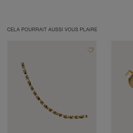
CELA POURRAIT AUSSI VOUS PLAIRE
favorite_border
Ajouter à vos favoris