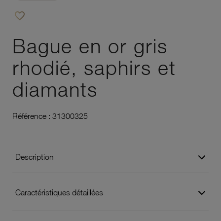
favorite_border
Ajouter à vos favoris
Bague en or gris
rhodié, saphirs et
diamants
Référence :
31300325
Description
Caractéristiques détaillées