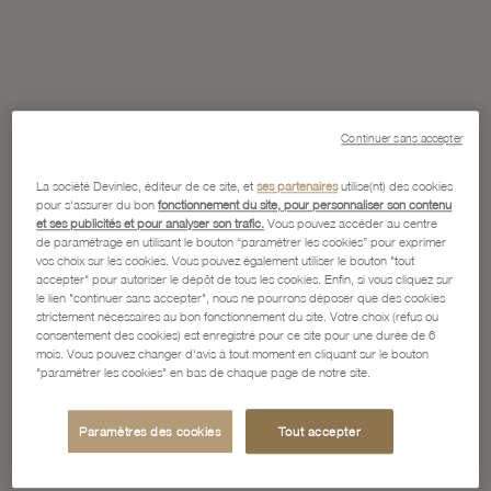
Continuer sans accepter
La société Devinlec, éditeur de ce site, et
ses partenaires
utilise(nt) des cookies
pour s'assurer du bon
fonctionnement du site, pour personnaliser son contenu
et ses publicités et pour analyser son trafic.
Vous pouvez accéder au centre
de paramétrage en utilisant le bouton “paramétrer les cookies” pour exprimer
vos choix sur les cookies. Vous pouvez également utiliser le bouton "tout
accepter" pour autoriser le dépôt de tous les cookies. Enfin, si vous cliquez sur
le lien "continuer sans accepter", nous ne pourrons déposer que des cookies
strictement nécessaires au bon fonctionnement du site. Votre choix (refus ou
consentement des cookies) est enregistré pour ce site pour une durée de 6
mois. Vous pouvez changer d'avis à tout moment en cliquant sur le bouton
"paramétrer les cookies" en bas de chaque page de notre site.
Paramètres des cookies
Tout accepter