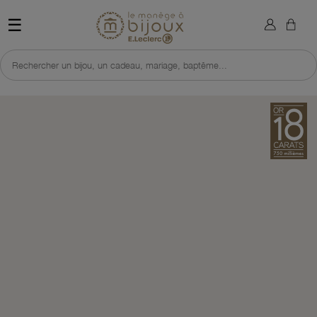
×
Sign in
Retour à l'accueil du site 
☰
You need to be logged in to save products in your wish list.
Rechercher un bijou, un cadeau, mariage, baptême...
Cancel
Sign in